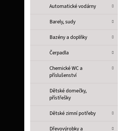
P
Automatické vodárny
A
SOPHIE LA GIRAFE SOPHIE LA GIRAFE, TESTER
Barely, sudy
N
26 Kč
E
Bazény a doplňky
L
Čerpadla
Chemické WC a
příslušenství
Dětské domečky,
přístřešky
Dětské zimní potřeby
Dřevovýrobky a