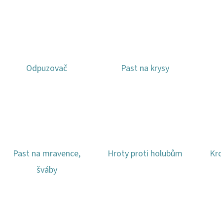
SERGIO TACCHINI SPLENDIDA, TESTER
KOHOUT VÝPUSTNÝ 
PH
63 Kč
37 Kč
Odpuzovač
Past na krysy
Past na mravence,
Hroty proti holubům
Kr
šváby