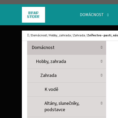
K
Přejít
O
Zpět
Zpět
na
DOMÁCNOST
Š
do
do
obsah
obchodu
obchodu
Í
C
Domů
/
Domácnost
/
Hobby, zahrada
/
Zahrada
/
Zvířectvo - pasti, n
K
P
K
Přeskočit
Domácnost
A
O
kategorie
T
S
Hobby, zahrada
E
T
G
Zahrada
O
R
R
A
K vodě
I
N
E
Altány, slunečníky,
N
podstavce
Í