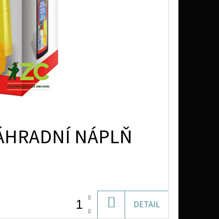
NÁHRADNÍ NÁPLŇ
DO
DETAIL
KOŠÍKU