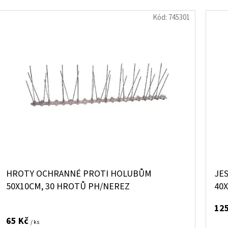
Kód:
745301
HROTY OCHRANNÉ PROTI HOLUBŮM
JES
50X10CM, 30 HROTŮ PH/NEREZ
40
12
65 Kč
/ ks