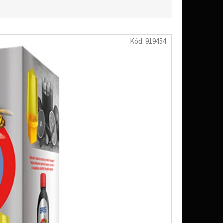
Kód:
919454