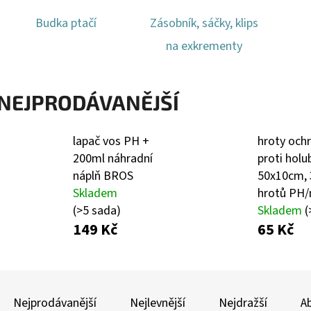
Budka ptačí
Zásobník, sáčky, klips
na exkrementy
NEJPRODÁVANĚJŠÍ
lapač vos PH +
hroty och
200ml náhradní
proti hol
náplň BROS
50x10cm, 
Skladem
hrotů PH/
(>5 sada)
Skladem
(
149 Kč
65 Kč
Ř
A
Nejprodávanější
Nejlevnější
Nejdražší
A