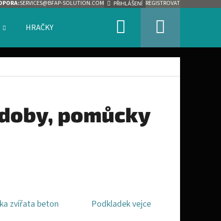
DPORA:
SERVICES@BFAP-SOLUTION.COM
REGISTROVAT
PŘIHLÁŠENÍ
Hledat
Nákupn
HRAČKY
ZNAČKY
košík
nádoby, pomůcky
ka zvířata beton
Podkladek vejce
Následující