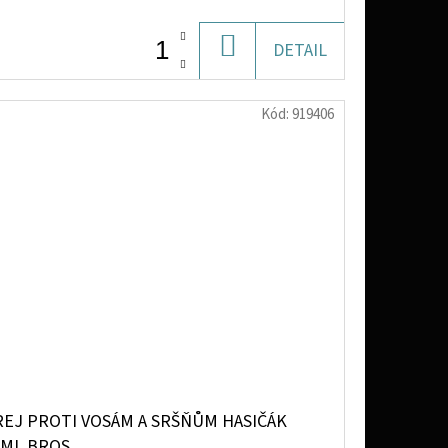
DO
DETAIL
KOŠÍKU
Kód:
919406
REJ PROTI VOSÁM A SRŠŇŮM HASIČÁK
0ML BROS