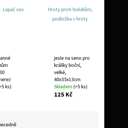
Lapač vos
Hroty proti holubům,
podložka s hroty
ranné
jesle na seno pro
ubům
králíky boční,
30
velké,
nerez
40x35x13cm
>5 ks)
Skladem
(>5 ks)
125 Kč
becedně