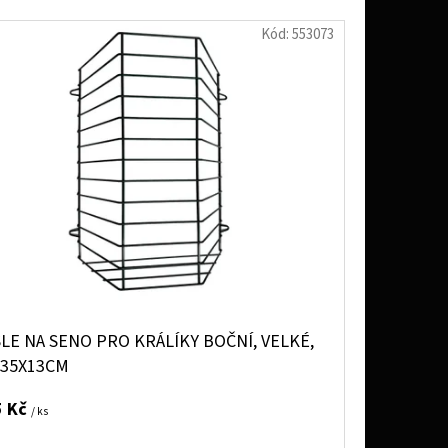
Kód:
553073
LE NA SENO PRO KRÁLÍKY BOČNÍ, VELKÉ,
X35X13CM
5 Kč
/ ks