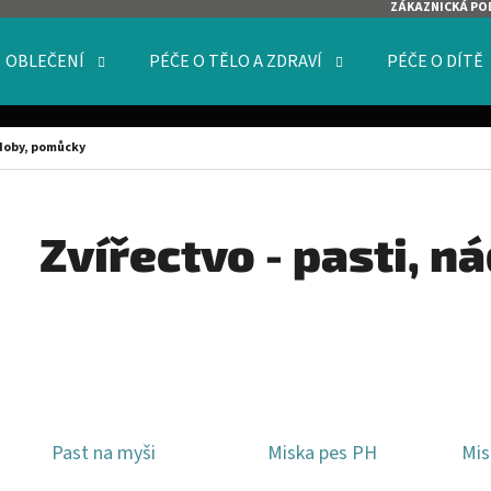
ZÁKAZNICKÁ PO
OBLEČENÍ
PÉČE O TĚLO A ZDRAVÍ
PÉČE O DÍTĚ
O POTŘEBUJETE NAJÍT?
ádoby, pomůcky
HLEDAT
Zvířectvo - pasti, 
DOPORUČUJEME
Past na myši
Miska pes PH
Mis