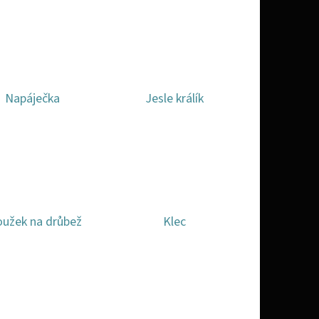
K SUDU 200L, 300L, 500L
Napáječka
Jesle králík
oužek na drůbež
Klec