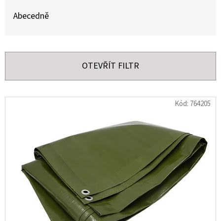
Z
Abecedně
E
N
Í
OTEVŘÍT FILTR
P
R
V
Kód:
764205
O
Ý
D
P
U
I
K
S
T
P
Ů
R
O