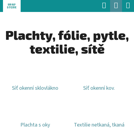
K
Hledat
Náku
Přejít
O
Zpět
Zpět
na
koší
Š
obsah
Plachty, fólie, pytle,
Í
C
K
textilie, sítě
O
P
O
T
Ř
Síť okenní sklovlákno
Síť okenní kov.
E
B
U
J
Plachta s oky
Textilie netkaná, tkaná