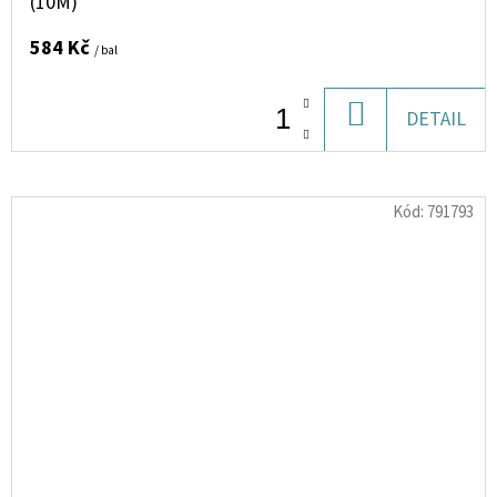
(10M)
584 Kč
/ bal
DO
DETAIL
KOŠÍKU
Kód:
791793