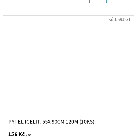
KOŠÍKU
Kód:
593231
PYTEL IGELIT. 55X 90CM 120Μ (10KS)
156 Kč
/ bal