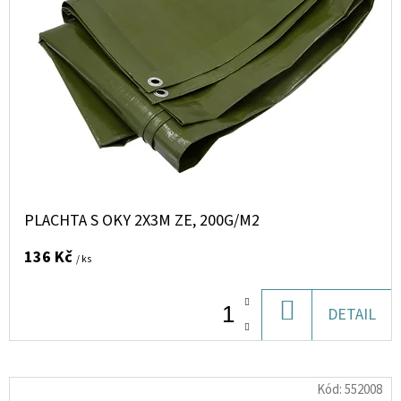
PLACHTA S OKY 2X3M ZE, 200G/M2
136 Kč
/ ks
DO
DETAIL
KOŠÍKU
Kód:
552008