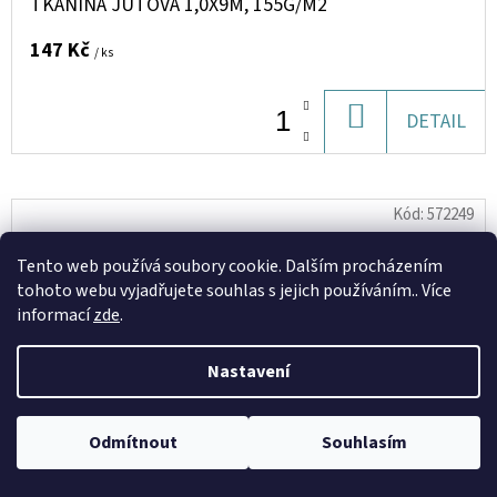
TKANINA JUTOVÁ 1,0X9M, 155G/M2
147 Kč
/ ks
DO
DETAIL
KOŠÍKU
Kód:
572249
Tento web používá soubory cookie. Dalším procházením
tohoto webu vyjadřujete souhlas s jejich používáním.. Více
informací
zde
.
Nastavení
Odmítnout
Souhlasím