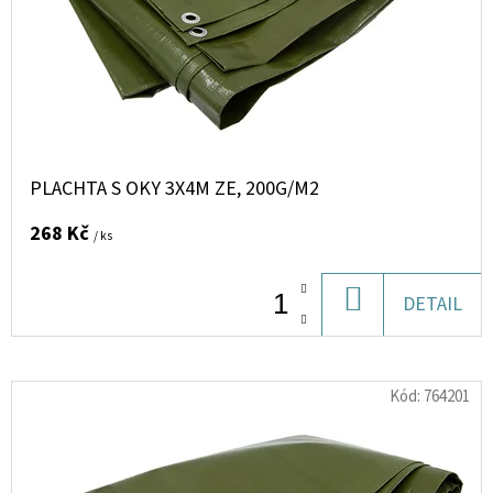
PLACHTA S OKY 3X4M ZE, 200G/M2
268 Kč
/ ks
DO
DETAIL
KOŠÍKU
Kód:
764201