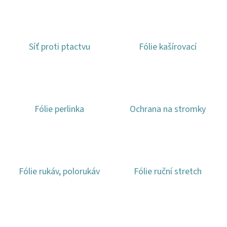
E
T
E
Síť proti ptactvu
Fólie kašírovací
N
A
J
Í
Fólie perlinka
Ochrana na stromky
T
?
Fólie rukáv, polorukáv
Fólie ruční stretch
HLEDAT