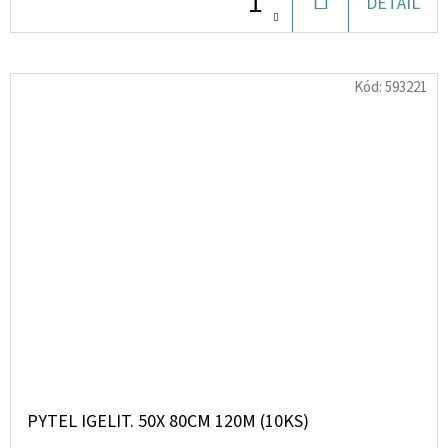
DO
DETAIL
KOŠÍKU
Kód:
593221
PYTEL IGELIT. 50X 80CM 120Μ (10KS)