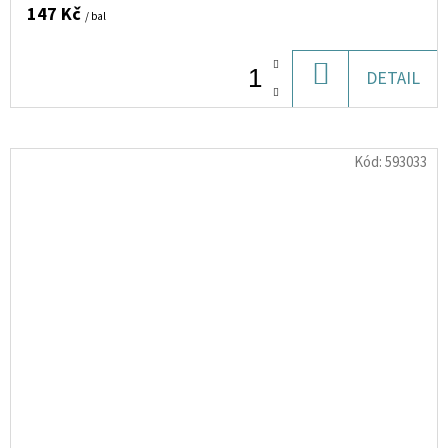
147 Kč
/ bal
DO
DETAIL
KOŠÍKU
Kód:
593033