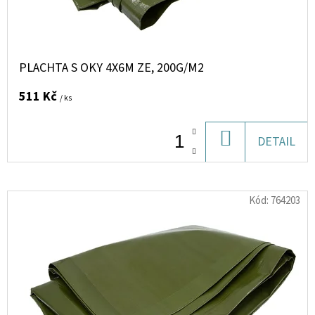
D
U
K
PLACHTA S OKY 4X6M ZE, 200G/M2
T
511 Kč
/ ks
Ů
DO
DETAIL
KOŠÍKU
Kód:
764203