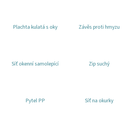
EDP
U
80ML
1
Plachta kulatá s oky
Závěs proti hmyzu
151
Kč
Síť okenní samolepící
Zip suchý
Pytel PP
Síť na okurky