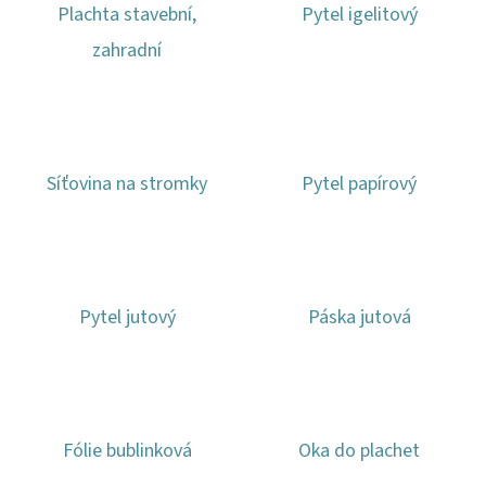
Plachta stavební,
Pytel igelitový
D
zahradní
O
P
O
R
Síťovina na stromky
Pytel papírový
U
Č
U
J
E
Pytel jutový
Páska jutová
M
E
AFNAN
Fólie bublinková
Oka do plachet
OUD
RISING