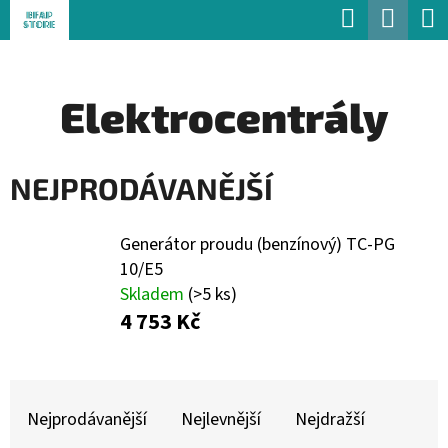
K
Hledat
Náku
Přejít
O
Zpět
Zpět
na
koší
Š
obsah
Elektrocentrály
Í
C
K
O
NEJPRODÁVANĚJŠÍ
P
O
Generátor proudu (benzínový) TC-PG
T
10/E5
Ř
Skladem
(>5 ks)
E
4 753 Kč
B
U
Ř
J
Nejprodávanější
Nejlevnější
Nejdražší
A