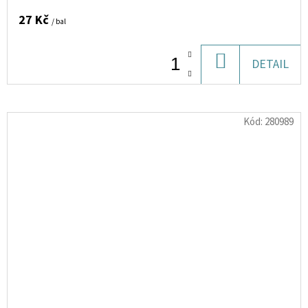
27 Kč
/ bal
DO
DETAIL
KOŠÍKU
Kód:
280989