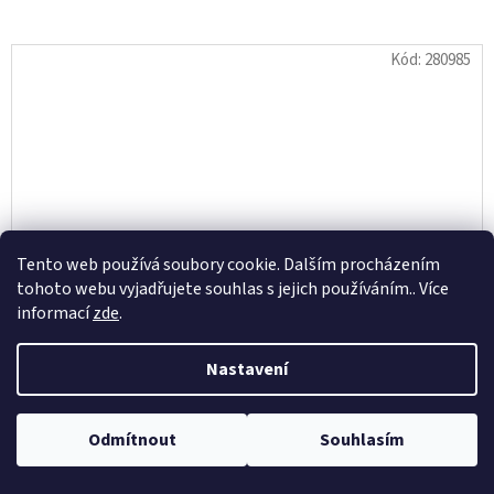
Kód:
280985
Tento web používá soubory cookie. Dalším procházením
tohoto webu vyjadřujete souhlas s jejich používáním.. Více
informací
zde
.
Nastavení
HOUBIČKA NA NÁDOBÍ MIDI 8X5X2,5CM MIX BAREV
Odmítnout
Souhlasím
(10KS)