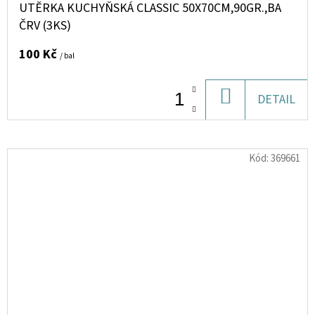
UTĚRKA KUCHYŇSKÁ CLASSIC 50X70CM,90GR.,BA
ČRV (3KS)
100 Kč
/ bal
DO
DETAIL
KOŠÍKU
Kód:
369661