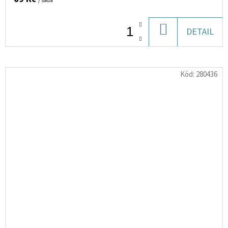
/ sada
DO
DETAIL
KOŠÍKU
Kód:
280436