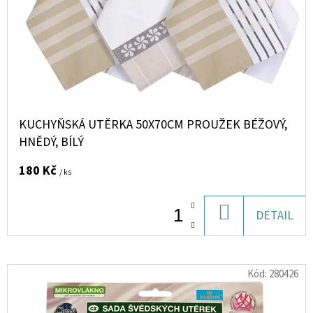
P
ROYAL
Ů
TOBACCO
R
EDP
U
O
100ML
D
8
196
U
Kč
K
KUCHYŇSKÁ UTĚRKA 50X70CM PROUŽEK BÉŽOVÝ,
T
HNĚDÝ, BÍLÝ
Ů
180 Kč
/ ks
DO
DETAIL
KOŠÍKU
Kód:
280426