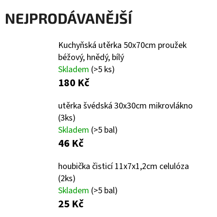
E
NEJPRODÁVANĚJŠÍ
T
E
Kuchyňská utěrka 50x70cm proužek
N
béžový, hnědý, bílý
A
Skladem
(>5 ks)
J
180 Kč
Í
utěrka švédská 30x30cm mikrovlákno
T
(3ks)
?
Skladem
(>5 bal)
46 Kč
houbička čisticí 11x7x1,2cm celulóza
(2ks)
HLEDAT
Skladem
(>5 bal)
25 Kč