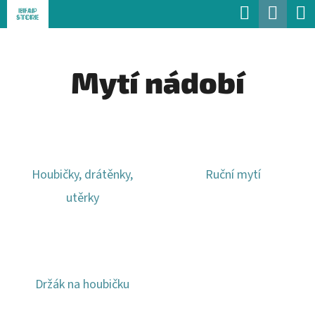
K
Hledat
Náku
Přejít
O
Zpět
Zpět
na
koší
Š
obsah
Mytí nádobí
Í
C
K
O
P
O
Houbičky, drátěnky,
Ruční mytí
T
utěrky
Ř
E
B
U
Držák na houbičku
J