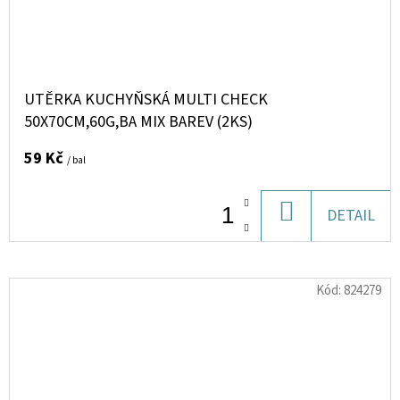
UTĚRKA KUCHYŇSKÁ MULTI CHECK
50X70CM,60G,BA MIX BAREV (2KS)
59 Kč
/ bal
DO
DETAIL
KOŠÍKU
Kód:
824279