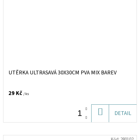
UTĚRKA ULTRASAVÁ 30X30CM PVA MIX BAREV
29 Kč
/ ks
DO
DETAIL
KOŠÍKU
Kód:
280102