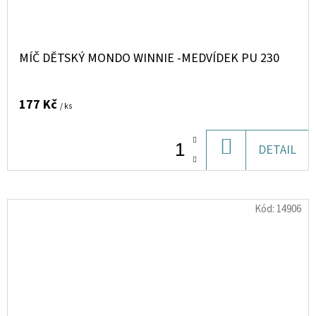
MÍČ DĚTSKÝ MONDO WINNIE -MEDVÍDEK PU 230
177 Kč
/ ks
DO
DETAIL
KOŠÍKU
Kód:
14906