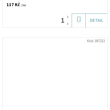
117 Kč
/ bal
DO
DETAIL
KOŠÍKU
Kód:
387232