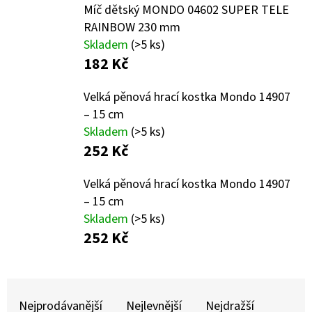
Míč dětský MONDO 04602 SUPER TELE
RAINBOW 230 mm
D
Skladem
(>5 ks)
O
182 Kč
P
O
Velká pěnová hrací kostka Mondo 14907
R
– 15 cm
U
Skladem
(>5 ks)
Č
252 Kč
U
J
Velká pěnová hrací kostka Mondo 14907
E
– 15 cm
M
Skladem
(>5 ks)
E
252 Kč
LIQUID
Ř
DEKANG
APPLE
Nejprodávanější
Nejlevnější
Nejdražší