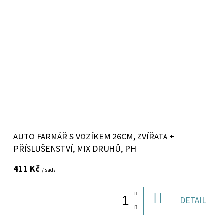
AUTO FARMÁŘ S VOZÍKEM 26CM, ZVÍŘATA +
PŘÍSLUŠENSTVÍ, MIX DRUHŮ, PH
411 Kč
/ sada
DO
DETAIL
KOŠÍKU