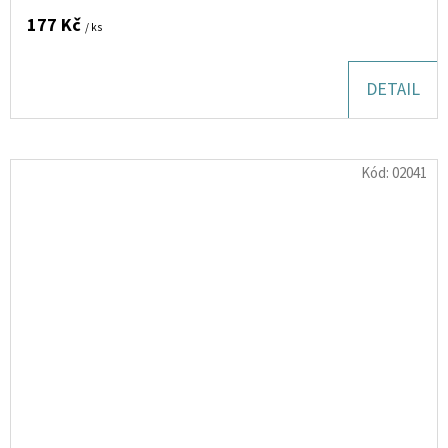
177 Kč
/ ks
DETAIL
Kód:
02041