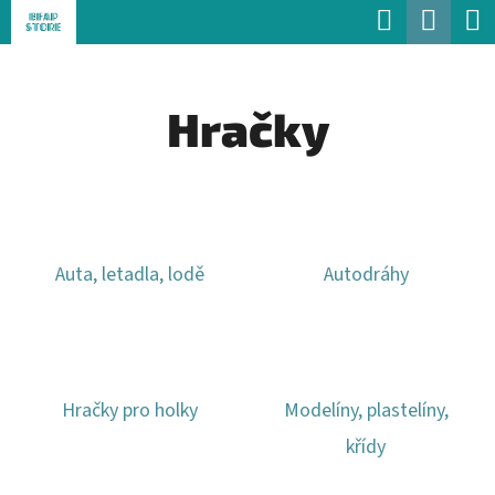
K
Hledat
Náku
Přejít
O
Zpět
Zpět
na
koší
Š
obsah
Hračky
Í
C
K
O
P
O
Auta, letadla, lodě
Autodráhy
T
Ř
E
B
Hračky pro holky
Modelíny, plastelíny,
U
křídy
J