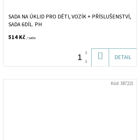
SADA NA ÚKLID PRO DĚTI, VOZÍK + PŘÍSLUŠENSTVÍ,
SADA 6DÍL. PH
514 Kč
/ sada
DO
DETAIL
KOŠÍKU
Kód:
387221