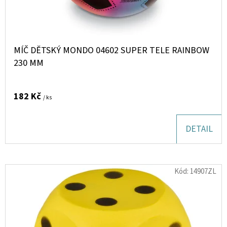
D
U
K
MÍČ DĚTSKÝ MONDO 04602 SUPER TELE RAINBOW
T
230 MM
Ů
182 Kč
/ ks
DETAIL
Kód:
14907ZL