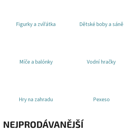
E
T
E
Figurky a zvířátka
Dětské boby a sáně
N
A
J
Í
Míče a balónky
Vodní hračky
T
?
Hry na zahradu
Pexeso
HLEDAT
NEJPRODÁVANĚJŠÍ