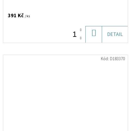
391 Kč
/ ks
DO
DETAIL
KOŠÍKU
Kód:
D183370