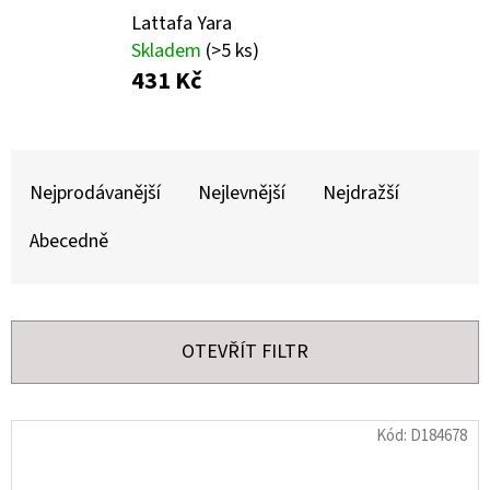
E
Lattafa Yara
T
Skladem
(>5 ks)
E
431 Kč
N
A
Ř
J
Nejprodávanější
Nejlevnější
Nejdražší
A
Í
Z
Abecedně
T
E
?
N
Í
OTEVŘÍT FILTR
P
R
HLEDAT
V
Kód:
D184678
O
Ý