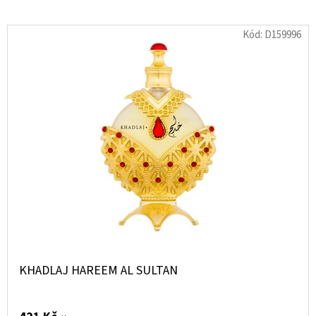
SUNLIGHT
KISS
EAU
Kód:
D159996
DE
TOILETTE
FOR
WOMEN
100
ML
323
Kč
KHADLAJ HAREEM AL SULTAN