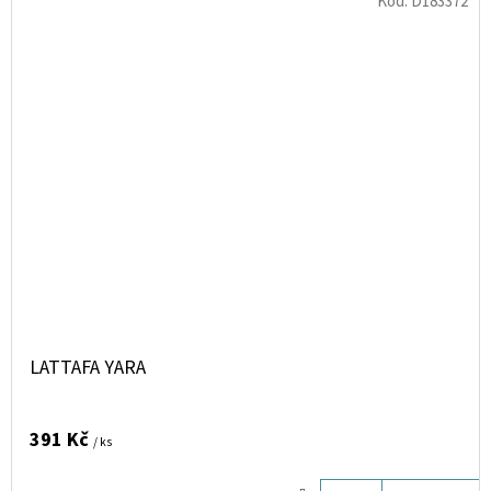
Kód:
D183372
LATTAFA YARA
391 Kč
/ ks