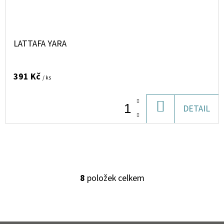
LATTAFA YARA
391 Kč
/ ks
DO
DETAIL
KOŠÍKU
8
položek celkem
O
V
L
Á