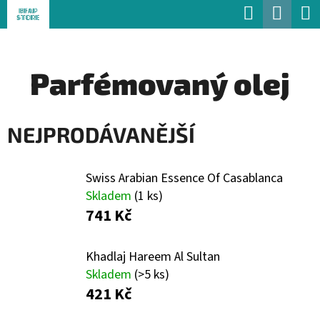
K
Hledat
Náku
Přejít
O
Zpět
Zpět
na
koší
Š
obsah
Parfémovaný olej
Í
C
K
O
NEJPRODÁVANĚJŠÍ
P
O
Swiss Arabian Essence Of Casablanca
T
Skladem
(1 ks)
Ř
741 Kč
E
B
Khadlaj Hareem Al Sultan
U
Skladem
(>5 ks)
421 Kč
J