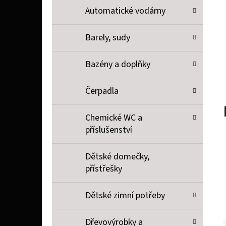
P
Automatické vodárny
A
LIQUID TOP JOYETECH MENTHO 10 ML 11 MG
Barely, sudy
N
159 Kč
E
Bazény a doplňky
L
Čerpadla
Chemické WC a
příslušenství
Dětské domečky,
přístřešky
Dětské zimní potřeby
Dřevovýrobky a