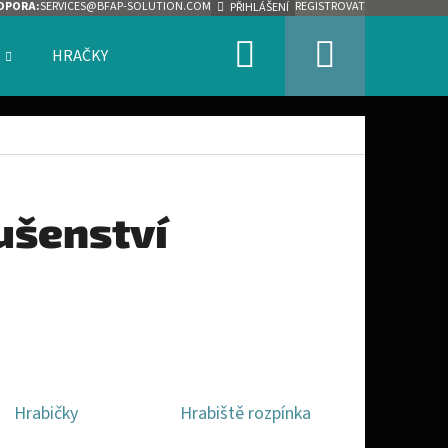
DPORA:
SERVICES@BFAP-SOLUTION.COM
REGISTROVAT
PŘIHLÁŠENÍ
Hledat
Nákupn
HRAČKY
ZNAČKY
košík
ušenství
Hrabičky
Hrabiště rozpínka
Následující