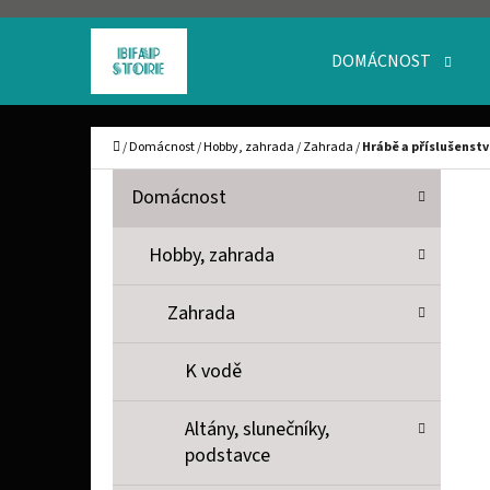
K
Přejít
O
Zpět
Zpět
na
DOMÁCNOST
Š
do
do
obsah
obchodu
obchodu
Í
C
Domů
/
Domácnost
/
Hobby, zahrada
/
Zahrada
/
Hrábě a příslušenstv
K
P
K
Přeskočit
Domácnost
A
O
kategorie
T
S
Hobby, zahrada
E
T
G
Zahrada
O
R
R
A
K vodě
I
N
E
Altány, slunečníky,
N
podstavce
Í