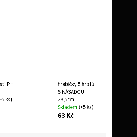
IT MIX 10 ML 6 MG
istí PH
hrabičky 5 hrotů
S NÁSADOU
>5 ks)
28,5cm
Skladem
(>5 ks)
63 Kč