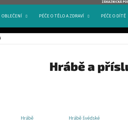
ZÁKAZNICKÁ PO
OBLEČENÍ
PÉČE O TĚLO A ZDRAVÍ
PÉČE O DÍTĚ
O POTŘEBUJETE NAJÍT?
í
HLEDAT
Hrábě a přísl
DOPORUČUJEME
Hrábě
Hrábě švédské