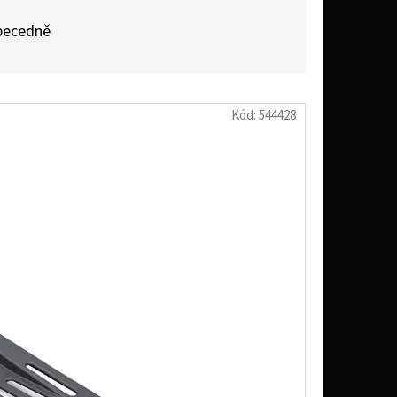
becedně
Kód:
544428