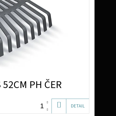
S 52CM PH ČER
DO
DETAIL
KOŠÍKU