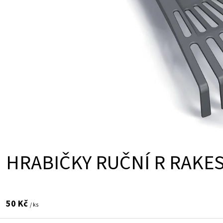
K
T
Ů
HRABIČKY RUČNÍ R RAKE
50 Kč
/ ks