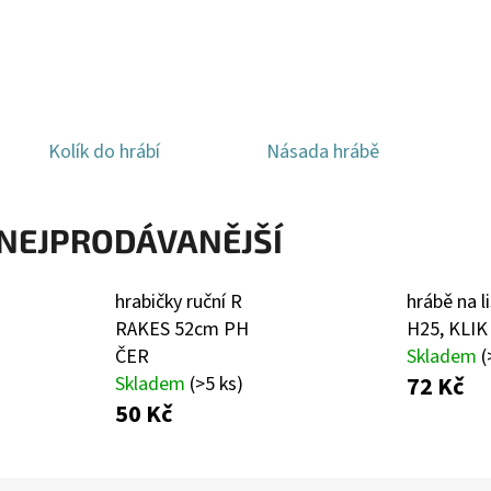
TALÍŘ HLUBOKÝ 22CM PH RŮŽ TM. CULINARIA
LIQUID DEKANG FRU
25 Kč
154 Kč
Kolík do hrábí
Násada hrábě
NEJPRODÁVANĚJŠÍ
hrabičky ruční R
hrábě na l
RAKES 52cm PH
H25, KLIK
ČER
Skladem
(
72 Kč
Skladem
(>5 ks)
50 Kč