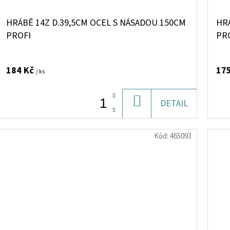
HRÁBĚ 14Z D.39,5CM OCEL S NÁSADOU 150CM
HRÁ
PROFI
PR
184 Kč
17
/ ks
DO
DETAIL
KOŠÍKU
Kód:
465093