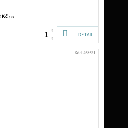
8 Kč
/ ks
DO
DETAIL
KOŠÍKU
Kód:
465631