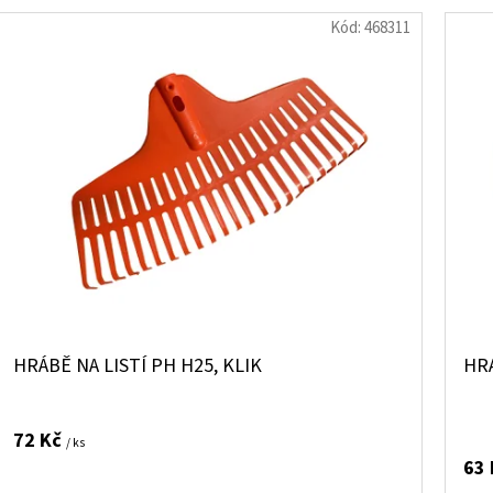
Kód:
468311
HRÁBĚ NA LISTÍ PH H25, KLIK
HR
72 Kč
/ ks
63