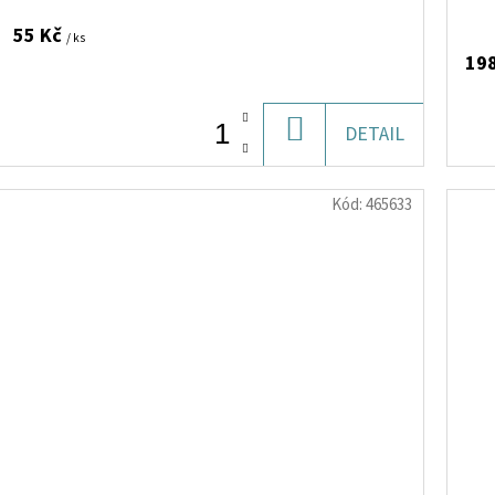
55 Kč
/ ks
19
DO
DETAIL
KOŠÍKU
Kód:
465633