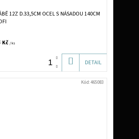
BĚ 12Z D.33,5CM OCEL S NÁSADOU 140CM
OFI
5 Kč
/ ks
DO
DETAIL
KOŠÍKU
Kód:
465083