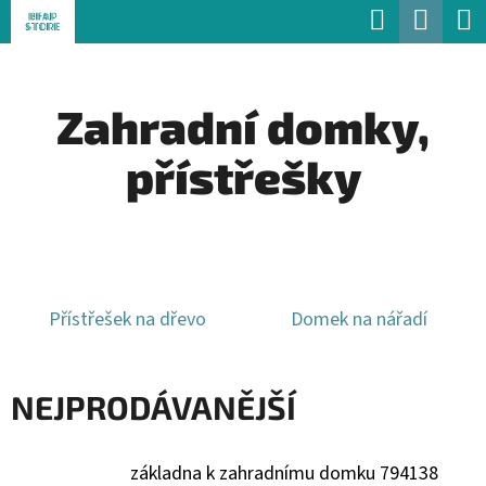
K
Hledat
Náku
Přejít
O
Zpět
Zpět
na
koší
Š
obsah
Zahradní domky,
Í
C
K
přístřešky
O
P
O
T
Ř
Přístřešek na dřevo
Domek na nářadí
E
B
NEJPRODÁVANĚJŠÍ
U
J
základna k zahradnímu domku 794138