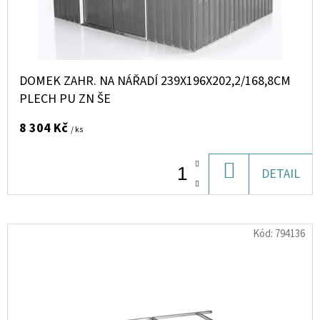
DOMEK ZAHR. NA NÁŘADÍ 239X196X202,2/168,8CM
PLECH PU ZN ŠE
8 304 Kč
/ ks
DO
DETAIL
KOŠÍKU
Kód:
794136