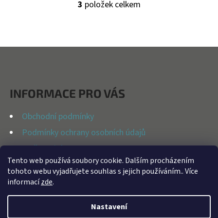
3
položek celkem
O
V
L
Á
Z
D
Á
A
P
C
INFORMACE PRO VÁS
Í
A
P
T
Obchodní podmínky
R
Í
Podmínky ochrany osobních údajů
V
K
Možnosti dopravy
Y
Tento web používá soubory cookie. Dalším procházením
Reklamační řád
tohoto webu vyjadřujete souhlas s jejich používáním.. Více
V
Kontakty
informací
zde
.
Ý
P
Nastavení
I