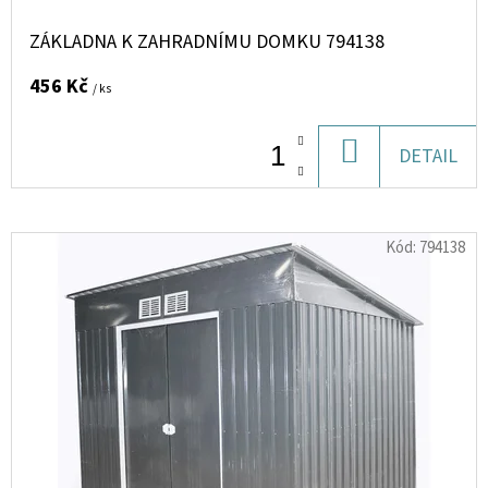
U
LACTEA
DIVINA
K
ZÁKLADNA K ZAHRADNÍMU DOMKU 794138
EDP
U
T
100ML
456 Kč
/ ks
Ů
476
Kč
DO
DETAIL
KOŠÍKU
Kód:
794138