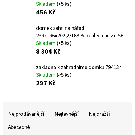
E
Skladem
(>5 ks)
T
456 Kč
E
domek zahr. na nářadí
N
239x196x202,2/168,8cm plech pu Zn ŠE
A
Skladem
(>5 ks)
J
8 304 Kč
Í
základna k zahradnímu domku 794134
T
Skladem
(>5 ks)
?
297 Kč
Ř
Nejprodávanější
Nejlevnější
Nejdražší
A
HLEDAT
Z
Abecedně