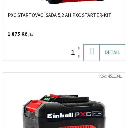
10
U
ML
6
K
PXC STARTOVACÍ SADA 5,2 AH PXC STARTER-KIT
MG
T
154
Kč
Ů
1 875 Kč
/ ks
DO
DETAIL
KOŠÍKU
Kód:
4511341