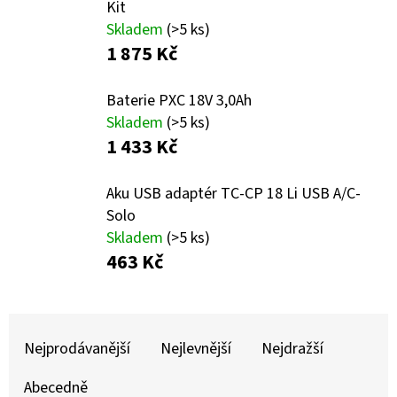
E
Kit
Skladem
(>5 ks)
T
1 875 Kč
E
N
Baterie PXC 18V 3,0Ah
A
Skladem
(>5 ks)
1 433 Kč
J
Í
Aku USB adaptér TC-CP 18 Li USB A/C-
T
Solo
?
Skladem
(>5 ks)
463 Kč
Ř
HLEDAT
Nejprodávanější
Nejlevnější
Nejdražší
A
Z
Abecedně