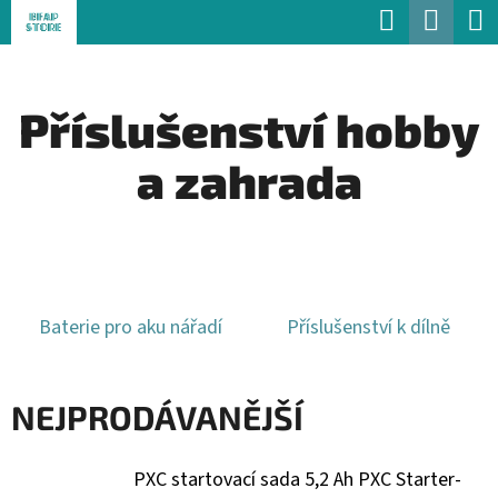
K
Hledat
Náku
Přejít
O
Zpět
Zpět
na
koší
Š
obsah
Příslušenství hobby
Í
C
K
a zahrada
O
P
O
T
Ř
Baterie pro aku nářadí
Příslušenství k dílně
E
B
NEJPRODÁVANĚJŠÍ
U
J
PXC startovací sada 5,2 Ah PXC Starter-