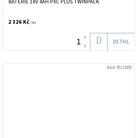
BATERIE 18V 4AH PXC PLUS TWINPACK
2 326 Kč
/ ks
DO
DETAIL
KOŠÍKU
Kód:
4511600