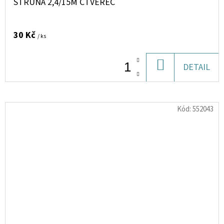
STRUNA 2,4/15M ČTVEREC
30 Kč
/ ks
DO
DETAIL
KOŠÍKU
Kód:
552043