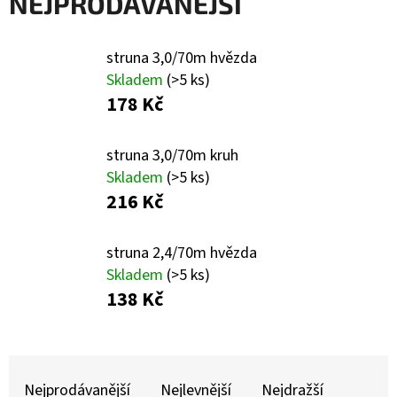
NEJPRODÁVANĚJŠÍ
E
T
struna 3,0/70m hvězda
E
Skladem
(>5 ks)
N
178 Kč
A
J
struna 3,0/70m kruh
Í
Skladem
(>5 ks)
216 Kč
T
?
struna 2,4/70m hvězda
Skladem
(>5 ks)
138 Kč
HLEDAT
Ř
Nejprodávanější
Nejlevnější
Nejdražší