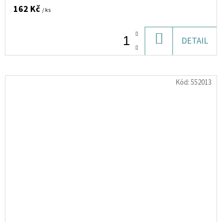
162 Kč
/ ks
DO
DETAIL
KOŠÍKU
Kód:
552013