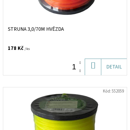
KVASINKY
VÍNKA
D
1,6G
U
9,20
K
Kč
STRUNA 3,0/70M HVĚZDA
T
Ů
178 Kč
/ ks
DO
DETAIL
KOŠÍKU
Kód:
552059