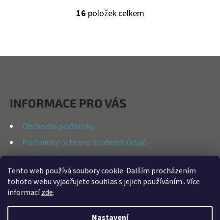
16
položek celkem
O
V
L
Á
Z
D
Á
A
P
C
INFORMACE PRO VÁS
Í
A
P
T
Obchodní podmínky
R
Í
Podmínky ochrany osobních údajů
V
K
Možnosti dopravy
Y
Tento web používá soubory cookie. Dalším procházením
Reklamační řád
tohoto webu vyjadřujete souhlas s jejich používáním.. Více
V
Kontakty
informací
zde
.
Ý
P
Nastavení