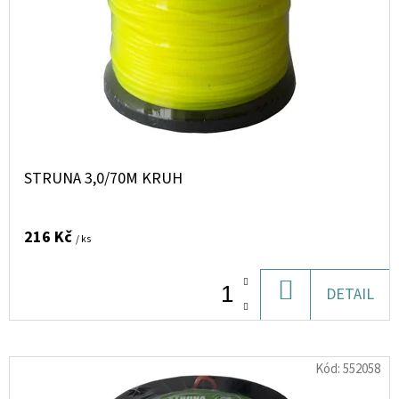
STRUNA 3,0/70M KRUH
216 Kč
/ ks
DO
DETAIL
KOŠÍKU
Kód:
552058