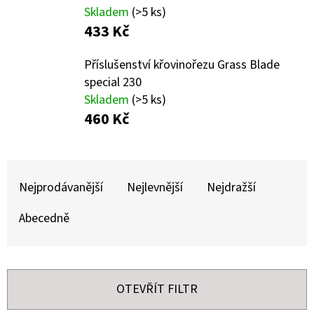
E
Skladem
(>5 ks)
T
433 Kč
E
Příslušenství křovinořezu Grass Blade
N
special 230
A
Skladem
(>5 ks)
460 Kč
J
Í
T
Ř
?
Nejprodávanější
Nejlevnější
Nejdražší
A
Z
Abecedně
E
N
HLEDAT
Í
OTEVŘÍT FILTR
P