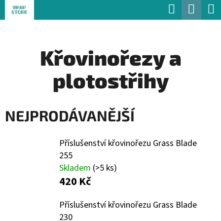
K
Hledat
Náku
Přejít
O
Zpět
Zpět
na
koší
Š
obsah
Křovinořezy a
Í
C
K
plotostřihy
O
P
O
NEJPRODÁVANĚJŠÍ
T
Ř
Příslušenství křovinořezu Grass Blade
255
E
Skladem
(>5 ks)
B
420 Kč
U
Příslušenství křovinořezu Grass Blade
J
230