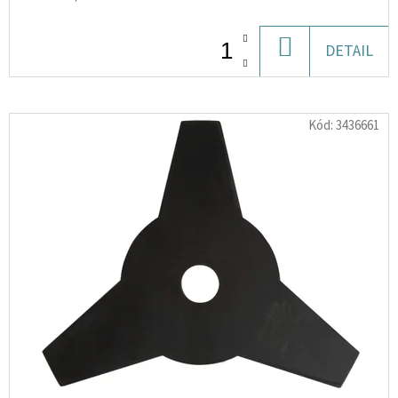
SALT
WATERMELON
10
DO
DETAIL
ML
10
KOŠÍKU
MG
185
Kód:
3436661
Kč