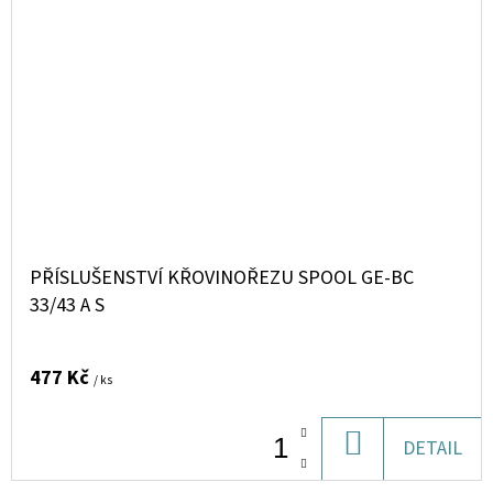
PŘÍSLUŠENSTVÍ KŘOVINOŘEZU SPOOL GE-BC
33/43 A S
477 Kč
/ ks
DO
DETAIL
KOŠÍKU