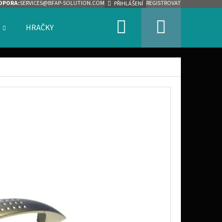
DPORA:
SERVICES@BFAP-SOLUTION.COM
REGISTROVAT
PŘIHLÁŠENÍ
Hledat
Nákupn
HRAČKY
ZNAČKY
košík
Následující