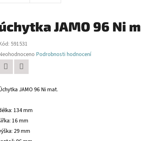
úchytka JAMO 96 Ni m
Kód:
591531
Průměrné
Neohodnoceno
Podrobnosti hodnocení
hodnocení
produktu
Twitter
Facebook
je
Úchytka JAMO 96 Ni mat.
0,0
z
délka: 134 mm
5
šířka: 16 mm
hvězdiček.
výška: 29 mm