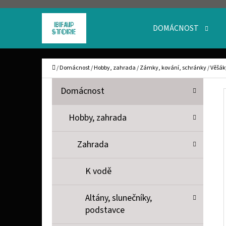
K
Přejít
O
Zpět
Zpět
na
DOMÁCNOST
Š
do
do
obsah
obchodu
obchodu
Í
C
Domů
/
Domácnost
/
Hobby, zahrada
/
Zámky, kování, schránky
/
Věšák
K
P
K
Přeskočit
Domácnost
A
O
kategorie
T
S
Hobby, zahrada
E
T
G
Zahrada
O
R
R
A
K vodě
I
N
E
Altány, slunečníky,
N
podstavce
Í