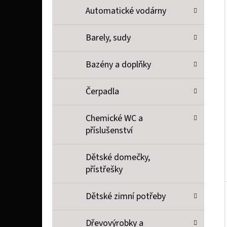
P
Automatické vodárny
A
LIQUID TOP JOYETECH MENTHO 10 ML 11 MG
Barely, sudy
N
159 Kč
E
Bazény a doplňky
L
Čerpadla
Chemické WC a
příslušenství
Dětské domečky,
přístřešky
Dětské zimní potřeby
Dřevovýrobky a