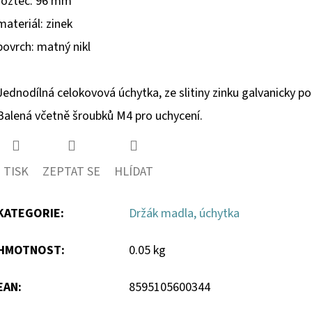
rozteč: 96 mm
materiál: zinek
povrch: matný nikl
Jednodílná celokovová úchytka, ze slitiny zinku galvanicky p
Balená včetně šroubků M4 pro uchycení.
TISK
ZEPTAT SE
HLÍDAT
KATEGORIE
:
Držák madla, úchytka
HMOTNOST
:
0.05 kg
EAN
:
8595105600344