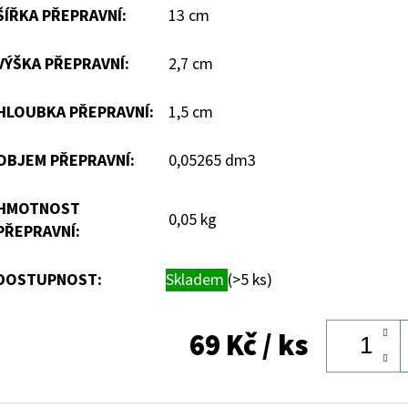
ŠÍŘKA PŘEPRAVNÍ
:
13 cm
VÝŠKA PŘEPRAVNÍ
:
2,7 cm
HLOUBKA PŘEPRAVNÍ
:
1,5 cm
OBJEM PŘEPRAVNÍ
:
0,05265 dm3
HMOTNOST
0,05 kg
PŘEPRAVNÍ
:
DOSTUPNOST:
Skladem
(>5 ks)
69 Kč
/ ks