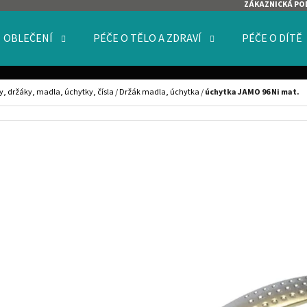
ZÁKAZNICKÁ PO
OBLEČENÍ
PÉČE O TĚLO A ZDRAVÍ
PÉČE O DÍTĚ
O POTŘEBUJETE NAJÍT?
y, držáky, madla, úchytky, čísla
/
Držák madla, úchytka
/
úchytka JAMO 96 Ni mat.
HLEDAT
DOPORUČUJEME