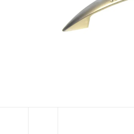
TALÍŘ HLUBOKÝ 22CM PH RŮŽ TM. CULINARIA
LIQUID DEKANG FRU
25 Kč
154 Kč