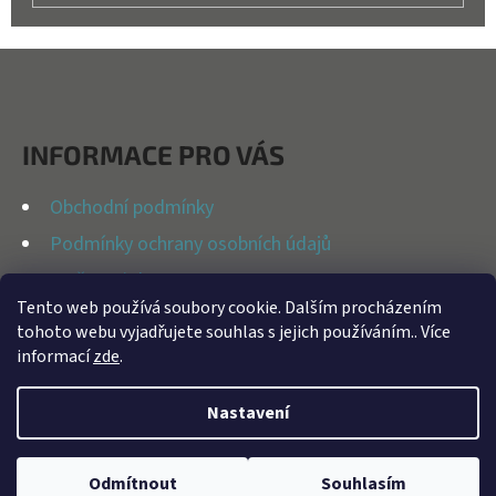
Z
Á
P
INFORMACE PRO VÁS
A
T
Obchodní podmínky
Í
Podmínky ochrany osobních údajů
Možnosti dopravy
Tento web používá soubory cookie. Dalším procházením
Reklamační řád
tohoto webu vyjadřujete souhlas s jejich používáním.. Více
Kontakty
informací
zde
.
Nastavení
Vytvořil Shoptet
Odmítnout
Souhlasím