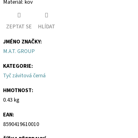
Materiál: kov
TESTER
66
Kč
ZEPTAT SE
HLÍDAT
JMÉNO ZNAČKY
:
M.A.T. GROUP
KATEGORIE
:
Tyč závitová černá
HMOTNOST
:
0.43 kg
EAN
:
8590419610010