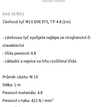
Twitter
Facebook
D
Kód:
610011
O
Závitová tyč M10 DIN 975, TP 4.8 (1m)
P
O
R
- závitovou tyč využijete nejlépe ve strojírenství či
U
stavebnictví
Č
- třída pevnosti 4.8
U
J
- základní a nejvíce na trhu rozšířená třída
E
M
Průměr závitu: M 10
E
Délka: 1 m
Pevnost materiálu: 4.8
EAU
Pevnost v tahu: 422 N / mm²
JEUNE
REBELLE,