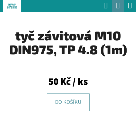
K
Hledat
Náku
Přejít
O
Zpět
Zpět
na
koší
Š
obsah
tyč závitová M10
Í
C
K
DIN975, TP 4.8 (1m)
O
P
O
T
50 Kč
/ ks
Ř
E
DO KOŠÍKU
B
U
J