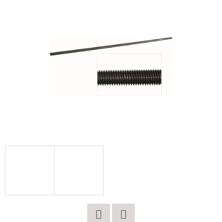
E
T
E
N
A
J
Í
T
?
HLEDAT