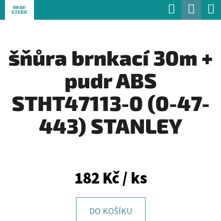
K
Hledat
Náku
Přejít
O
Zpět
Zpět
na
koší
Š
obsah
šňůra brnkací 30m +
Í
C
K
pudr ABS
O
P
STHT47113-0 (0-47-
O
443) STANLEY
T
Ř
E
182 Kč
/ ks
B
U
J
DO KOŠÍKU