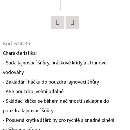
D
O
P
Twitter
Facebook
O
R
Kód:
624235
U
Charakteristika:
Č
- Sada lajnovací šňůry, práškové křídy a strunové
U
vodováhy
J
E
- Zakládání háčku do pouzdra lajnovací šňůry
M
- ABS pouzdro, velmi odolné
E
- Skládací klička se během nečinnosti zaklapne do
pouzdra lajnovací šňůry
SOPHIE
- Posuvná krytka štěrbiny pro rychlé a snadné plnění
LA
GIRAFE
práškovou křídou