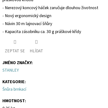
SOPHIE
LA
- Nerezový koncový háček zaručuje dlouhou životnost
GIRAFE,
TESTER
- Nový ergonomický design
26
- Návin 30 m lajnovací šňůry
Kč
- Kapacita zásobníku ca. 30 g práškové křídy
ZEPTAT SE
HLÍDAT
JMÉNO ZNAČKY
:
STANLEY
KATEGORIE
:
Šnůra brnkací
HMOTNOST
: