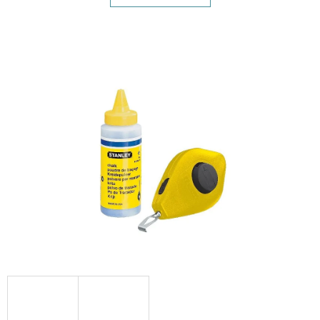
E
T
E
N
A
J
Í
T
?
HLEDAT