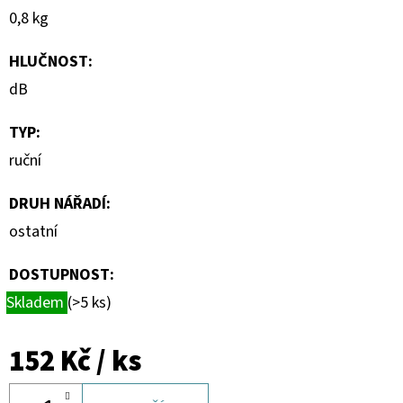
0,8 kg
HLUČNOST
:
dB
TYP
:
ruční
DRUH NÁŘADÍ
:
ostatní
DOSTUPNOST:
Skladem
(>5 ks)
152 Kč
/ ks