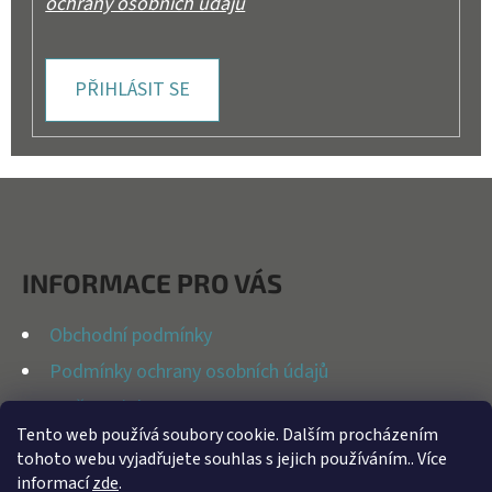
ochrany osobních údajů
PŘIHLÁSIT SE
Z
Á
P
INFORMACE PRO VÁS
A
T
Obchodní podmínky
Í
Podmínky ochrany osobních údajů
Možnosti dopravy
Tento web používá soubory cookie. Dalším procházením
Reklamační řád
tohoto webu vyjadřujete souhlas s jejich používáním.. Více
Kontakty
informací
zde
.