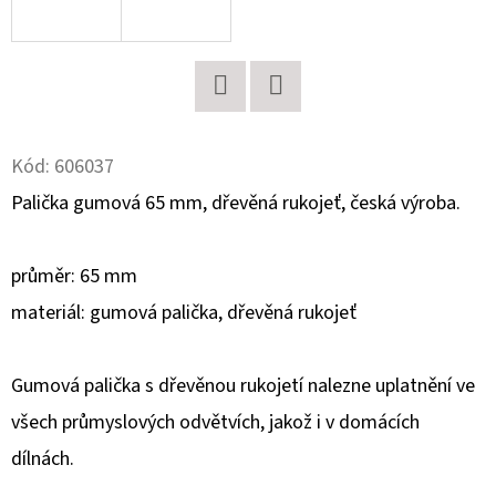
D
O
P
Twitter
Facebook
O
R
Kód:
606037
U
Palička gumová 65 mm, dřevěná rukojeť, česká výroba.
Č
U
průměr: 65 mm
J
E
materiál: gumová palička, dřevěná rukojeť
M
E
Gumová palička s dřevěnou rukojetí nalezne uplatnění ve
všech průmyslových odvětvích, jakož i v domácích
LIQUID
dílnách.
DEKANG
FRUIT