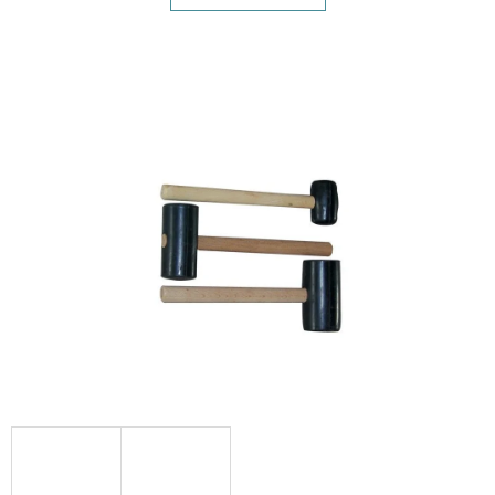
E
T
E
N
A
J
Í
T
?
HLEDAT