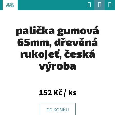
K
Hledat
Náku
Přejít
O
Zpět
Zpět
na
koší
Š
obsah
palička gumová
Í
C
K
65mm, dřevěná
O
P
rukojeť, česká
O
výroba
T
Ř
E
152 Kč
/ ks
B
U
J
DO KOŠÍKU