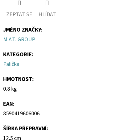
MIX
10
ML
ZEPTAT SE
HLÍDAT
6
MG
JMÉNO ZNAČKY
:
154
M.A.T. GROUP
Kč
KATEGORIE
:
Palička
HMOTNOST
:
0.8 kg
EAN
:
8590419606006
ŠÍŘKA PŘEPRAVNÍ
:
12,5 cm