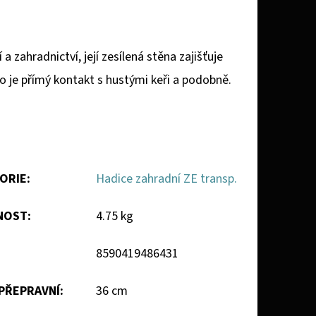
 zahradnictví, její zesílená stěna zajišťuje
ko je přímý kontakt s hustými keři a podobně.
ORIE
:
Hadice zahradní ZE transp.
NOST
:
4.75 kg
8590419486431
 PŘEPRAVNÍ
:
36 cm