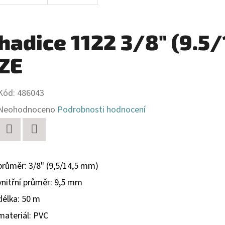
hadice 1122 3/8" (9.5/
ZE
Kód:
486043
Průměrné
Neohodnoceno
Podrobnosti hodnocení
hodnocení
produktu
Twitter
Facebook
je
průměr: 3/8" (9,5/14,5 mm)
0,0
vnitřní průměr: 9,5 mm
z
délka: 50 m
5
materiál: PVC