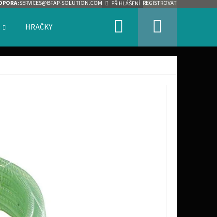
DPORA:
SERVICES@BFAP-SOLUTION.COM
REGISTROVAT
PŘIHLÁŠENÍ
Hledat
Nákupn
HRAČKY
ZNAČKY
košík
Následující