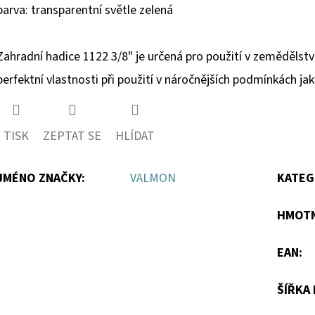
hvězdiček.
barva: transparentní světle zelená
Zahradní hadice 1122 3/8" je určená pro použití v zemědělství a
perfektní vlastnosti při použití v náročnějších podmínkách ja
TISK
ZEPTAT SE
HLÍDAT
JMÉNO ZNAČKY
:
VALMON
KATEG
HMOT
EAN
:
ŠÍŘKA