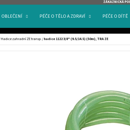
ZÁKAZNICKÁ PO
OBLEČENÍ
PÉČE O TĚLO A ZDRAVÍ
PÉČE O DÍTĚ
O POTŘEBUJETE NAJÍT?
/
Hadice zahradní ZE transp.
/
hadice 1122 3/8" (9.5/14.5) (50m), TRA ZE
HLEDAT
DOPORUČUJEME