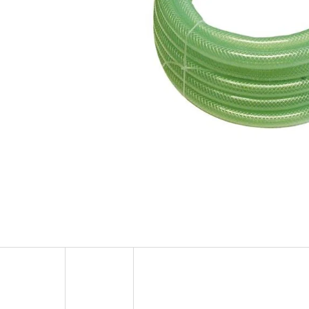
SERGIO TACCHINI SPLENDIDA, TESTER
KOHOUT VÝPUSTNÝ 
PH
63 Kč
37 Kč