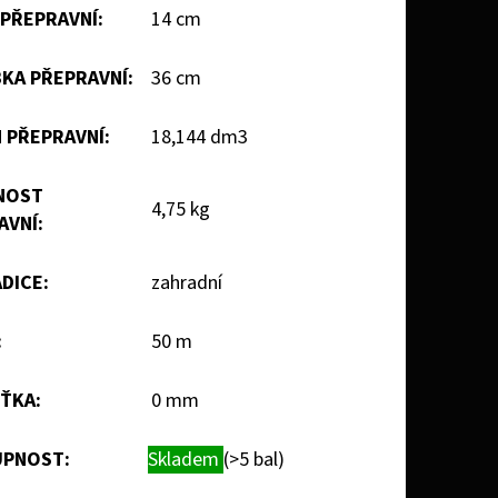
 PŘEPRAVNÍ
:
14 cm
KA PŘEPRAVNÍ
:
36 cm
 PŘEPRAVNÍ
:
18,144 dm3
NOST
4,75 kg
AVNÍ
:
ADICE
:
zahradní
:
50 m
ŤKA
:
0 mm
PNOST:
Skladem
(>5 bal)