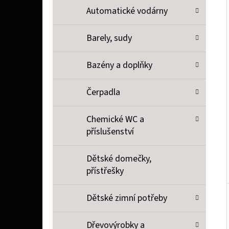
P
Automatické vodárny
A
SOPHIE LA GIRAFE SOPHIE LA GIRAFE, TESTER
Barely, sudy
N
26 Kč
E
Bazény a doplňky
L
Čerpadla
Chemické WC a
příslušenství
Dětské domečky,
přístřešky
Dětské zimní potřeby
Dřevovýrobky a