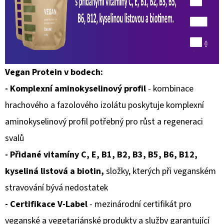
10
ML
6
MG
154
Kč
Vegan Protein v bodech:
- Komplexní aminokyselinový profil
- kombinace
hrachového a fazolového izolátu poskytuje komplexní
aminokyselinový profil potřebný pro růst a regeneraci
svalů
- Přidané vitamíny
C, E, B1, B2, B3, B5, B6, B12,
kyseliná listová a biotin,
složky, kterých při veganském
stravování bývá nedostatek
- Certifikace V-Label
- mezinárodní certifikát pro
veganské a vegetariánské produkty a služby garantující