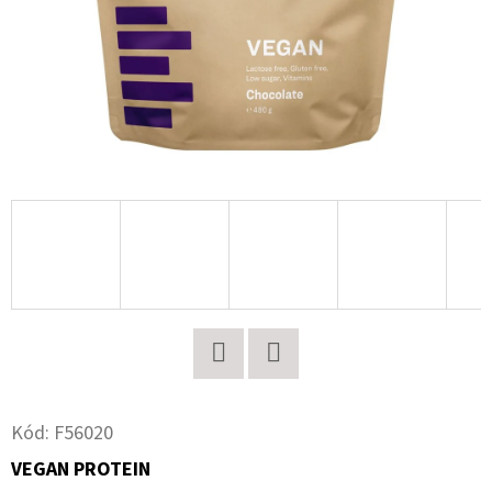
E
T
E
N
A
J
Í
T
?
Twitter
Facebook
HLEDAT
Kód:
F56020
VEGAN PROTEIN