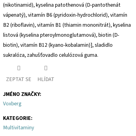
(nikotinamid), kyselina patothenová (D-pantothenát
vápenatý), vitamín B6 (pyridoxin-hydrochlorid), vitamín
B2 (riboflavin), vitamín B1 (thiamin mononitrát), kyselina
listová (kyselina pteroylmonoglutamová), biotin (D-
biotin), vitamín B12 (kyano-kobalamin)], sladidlo
sukralóza, zahušťovadlo celulózová guma.
ZEPTAT SE
HLÍDAT
JMÉNO ZNAČKY
:
Voxberg
KATEGORIE
:
Multivitaminy