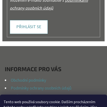
Vložením e-mailu souhlasíte s
podmínkami
ochrany osobních údajů
PŘIHLÁSIT SE
Z
Á
P
INFORMACE PRO VÁS
A
T
Obchodní podmínky
Í
Podmínky ochrany osobních údajů
Možnosti dopravy
Tento web používá soubory cookie. Dalším procházením
Reklamační řád