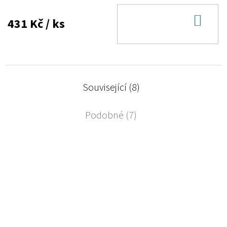
DO
431 Kč
/ ks
KOŠ
Související (8)
Podobné (7)