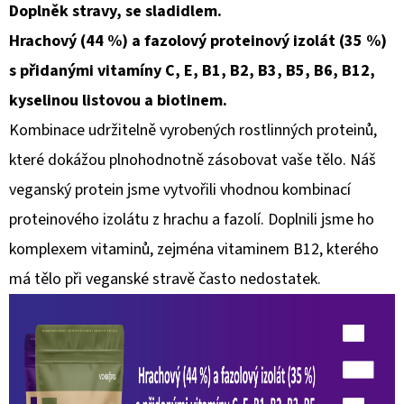
Doplněk stravy, se sladidlem.
D
Hrachový (44 %) a fazolový proteinový izolát (35 %)
O
s přidanými vitamíny C, E, B1, B2, B3, B5, B6, B12,
P
kyselinou listovou a biotinem.
O
Kombinace udržitelně vyrobených rostlinných proteinů,
R
U
které dokážou plnohodnotně zásobovat vaše tělo. Náš
Č
veganský protein jsme vytvořili vhodnou kombinací
U
proteinového izolátu z hrachu a fazolí. Doplnili jsme ho
J
komplexem vitaminů, zejména vitaminem B12, kterého
E
M
má tělo při veganské stravě často nedostatek.
E
LIQUID
DEKANG
CHERRY