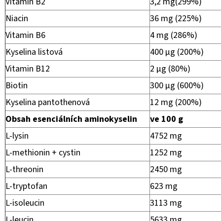
Vitamin B2
3,2 mg(299%)
Niacin
36 mg (225%)
Vitamin B6
4 mg (286%)
Kyselina listová
400 μg (200%)
Vitamin B12
2 μg (80%)
Biotin
300 μg (600%)
Kyselina pantothenová
12 mg (200%)
Obsah esenciálních aminokyselin
ve 100 g
L-lysin
4752 mg
L-methionin + cystin
1252 mg
L-threonin
2450 mg
L-tryptofan
623 mg
L-isoleucin
3113 mg
L-leucin
5633 mg