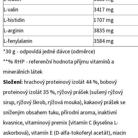
L-valin
3417 mg
L-histidin
1707 mg
L-arginin
3835 mg
L-fenylalanin
3584 mg
*30 g - odpovídá jedné dávce (odměrce)
**% RHP - referenční hodnota příjmu vitamínů a
minerálních látek
Složení:
hrachový proteinový izolát 44 %, bobový
proteinový izolát 35 %, rýžový prášek (sušený rýžový
sirup, rýžový škrob, rýžová mouka), kakaový prášek se
sníženým obsahem tuku, přírodní aroma, inaktivní
kvasnice, vitaminový premix [vitamín C (kyselina L-
askorbová), vitamín E (D-alfa-tokoferyl acetát), niacin