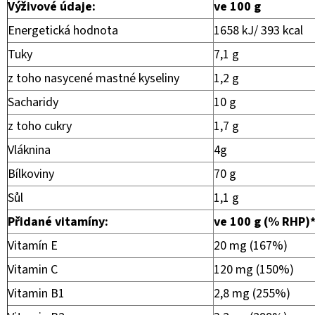
Výživové údaje:
ve 100 g
Energetická hodnota
1658 kJ/ 393 kcal
Tuky
7,1 g
z toho nasycené mastné kyseliny
1,2 g
Sacharidy
10 g
z toho cukry
1,7 g
Vláknina
4g
Bílkoviny
70 g
Sůl
1,1 g
Přidané vitamíny:
ve 100 g (% RHP)
Vitamín E
20 mg (167%)
Vitamin C
120 mg (150%)
Vitamin B1
2,8 mg (255%)