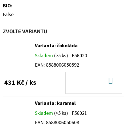
BIO
:
False
ZVOLTE VARIANTU
Varianta: čokoláda
Skladem
(>5 ks)
| F56020
EAN:
8588006050592
DO
431 Kč
/ ks
KOŠ
Varianta: karamel
Skladem
(>5 ks)
| F56021
EAN:
8588006050608