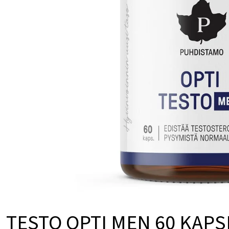
O
K
D
T
U
Ů
K
T
Ů
TESTO OPTI MEN 60 KAPS