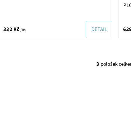
PL
332 Kč
DETAIL
62
/ ks
3
položek celk
O
V
L
Á
D
A
C
Í
P