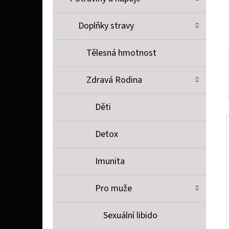
P
A
Doplňky stravy
SOPHIE LA GIRAFE SOPHIE LA GIRAFE, TESTER
N
26 Kč
Tělesná hmotnost
E
L
Zdravá Rodina
Děti
Detox
Imunita
Pro muže
Sexuální libido