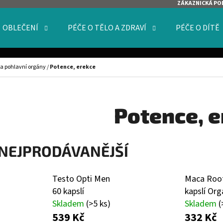
ZÁKAZNICKÁ PO
OBLEČENÍ
PÉČE O TĚLO A ZDRAVÍ
PÉČE O DÍTĚ
O POTŘEBUJETE NAJÍT?
 a pohlavní orgány
/
Potence, erekce
HLEDAT
Potence, 
NEJPRODÁVANĚJŠÍ
DOPORUČUJEME
Testo Opti Men
Maca Roo
60 kapslí
kapslí Org
Skladem
(>5 ks)
Skladem
(
539 Kč
332 Kč