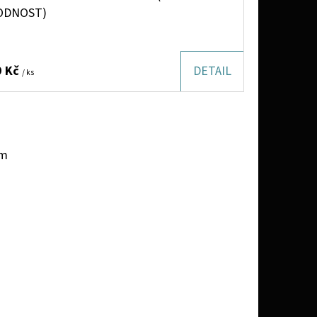
ODNOST)
9 Kč
DETAIL
/ ks
em