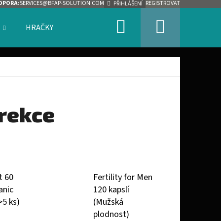
DPORA:
SERVICES@BFAP-SOLUTION.COM
REGISTROVAT
PŘIHLÁŠENÍ
Hledat
Nákupn
HRAČKY
ZNAČKY
košík
erekce
t 60
Fertility for Men
anic
120 kapslí
>5 ks)
(Mužská
plodnost)
Následující