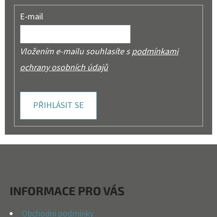
E-mail
Vložením e-mailu souhlasíte s
podmínkami
ochrany osobních údajů
PŘIHLÁSIT SE
Z
Á
P
INFORMACE PRO VÁS
A
T
Obchodní podmínky