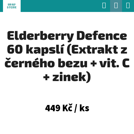
K
Hledat
Náku
Přejít
O
Zpět
Zpět
na
koší
Š
obsah
Elderberry Defence
Í
C
K
60 kapslí (Extrakt z
O
P
černého bezu + vit. C
O
+ zinek)
T
Ř
E
449 Kč
/ ks
B
U
J