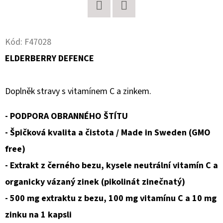
D
Twitter
Facebook
O
Kód:
F47028
P
ELDERBERRY DEFENCE
O
R
U
Doplněk stravy s vitamínem C a zinkem.
Č
U
- PODPORA OBRANNÉHO ŠTÍTU
J
- Špičková kvalita a čistota / Made in Sweden (GMO
E
free)
M
E
- Extrakt z černého bezu, kysele neutrální vitamín C a
organicky vázaný zinek (pikolinát zinečnatý)
- 500 mg extraktu z bezu, 100 mg vitamínu C a 10 mg
BIOCARE
BIOACIDOPHILUS
zinku na 1 kapsli
PROBIOTIKA