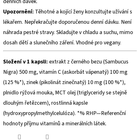
denních dávek.
Upozornění:
Těhotné a kojící ženy konzultujte užívání s
lékařem. Nepřekračujte doporučenou denní dávku. Není
náhrada pestré stravy. Skladujte v chladu a suchu, mimo
dosah dětí a slunečního záření. Vhodné pro vegany.
Složení v 1 kapsli:
extrakt z černého bezu (Sambucus
Nigra)
500 mg, vitamín C (askorbát vápenatý) 100 mg
(125 %*), zinek (pikolinát zinečnatý) 10 mg (100 %*),
plnidlo rýžová mouka, MCT olej (triglyceridy se stejně
dlouhým řetězcem), rostlinná kapsle
(hydroxypropylmethylcelulóza). *% RHP—Referenční
hodnoty příjmu vitamínů a minerálních látek.