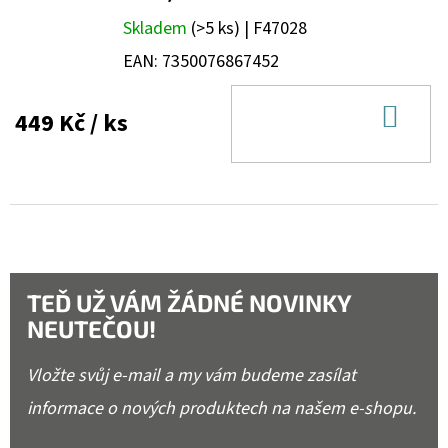
Skladem
(>5 ks)
| F47028
EAN:
7350076867452
DO
449 Kč
/ ks
KOŠ
TEĎ UŽ VÁM ŽÁDNÉ NOVINKY
NEUTEČOU!
Vložte svůj e-mail a my vám budeme zasílat
informace o nových produktech na našem e-shopu.