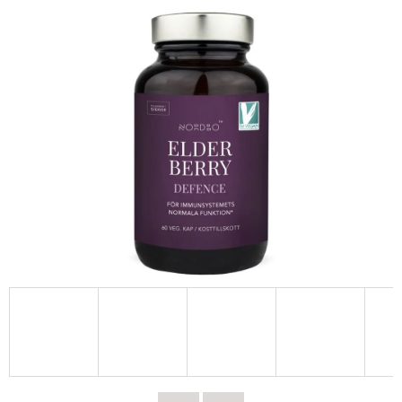
E
T
E
N
A
J
Í
T
?
HLEDAT