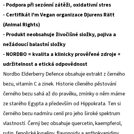
LAB4
- Podpora při sezónní zátěži, oxidativní stres
(20
MILIARD
- Certifikát I'm Vegan organizace Djurens Rätt
ŽIVÝCH
BAKTERIÍ),
(Animal Rights)
60
KAPSLÍ>
- Produkt neobsahuje živočišné složky, pojiva a
744
nežádoucí balastní složky
Kč
- NORDBO = kvalita a klinicky prověřené zdroje +
udržitelnost a etická odpovědnost
Nordbo Elderberry Defence obsahuje extrakt z černého
bezu, vitamín C a zinek. Historie cíleného pěstování
černého bezu sahá až do pravěku, zmínky o něm máme
ze starého Egypta a především od Hippokrata. Ten si
černého bezu nadmíru cenil pro jeho široké spektrum
vlastností. Černý bez obsahuje quercetin, kaempferol,
rutin, fenolické kyseliny, flavonoidy a anthokyanidiny.