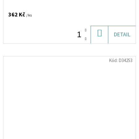
362 Kč
/ ks
DO
DETAIL
KOŠÍKU
Kód:
D34253