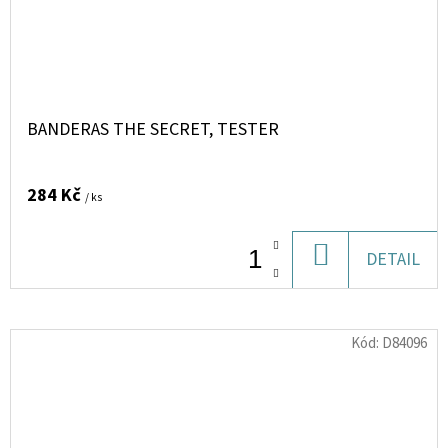
BANDERAS THE SECRET, TESTER
284 Kč
/ ks
DO
DETAIL
KOŠÍKU
Kód:
D84096