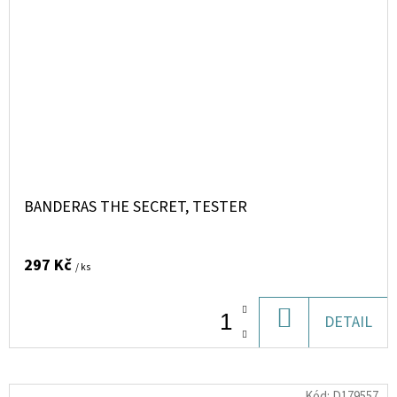
BANDERAS THE SECRET, TESTER
297 Kč
/ ks
DO
DETAIL
KOŠÍKU
Kód:
D179557