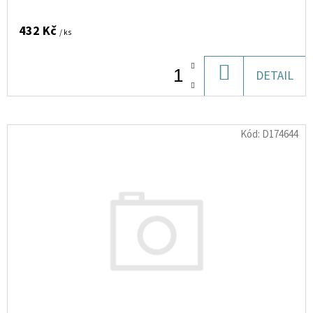
PRUHY
265
432 Kč
/ ks
Kč
DO
DETAIL
KOŠÍKU
Kód:
D174644