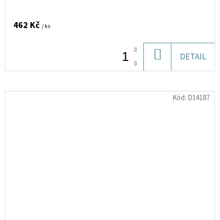
462 Kč
/ ks
DO
DETAIL
KOŠÍKU
Kód:
D14187