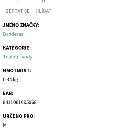
ZEPTAT SE
HLÍDAT
D
O
JMÉNO ZNAČKY
:
P
Banderas
O
R
KATEGORIE
:
U
Toaletní vody
Č
U
HMOTNOST
:
J
0.34 kg
E
M
EAN
:
E
8411061695968
URČENO PRO
:
LIQUID
DEKANG
M
CHERRY