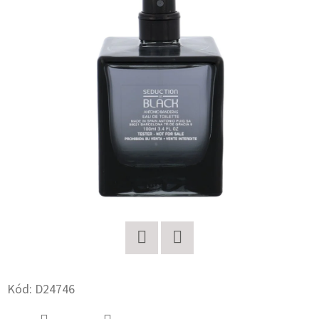
E
T
E
N
A
J
Í
T
?
Twitter
Facebook
HLEDAT
Kód:
D24746