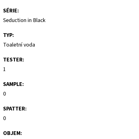
10
ML
SÉRIE
:
6
MG
Seduction in Black
154
Kč
TYP
:
Toaletní voda
TESTER
:
1
SAMPLE
:
0
SPATTER
:
0
OBJEM
: