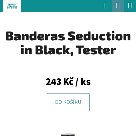
K
Hledat
Náku
Přejít
O
Zpět
Zpět
na
koší
Š
obsah
Banderas Seduction
Í
C
K
in Black, Tester
O
P
O
T
243 Kč
/ ks
Ř
E
DO KOŠÍKU
B
U
J