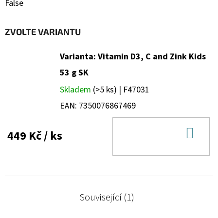
False
ZVOLTE VARIANTU
Varianta: Vitamin D3, C and Zink Kids
53 g SK
Skladem
(>5 ks)
| F47031
EAN:
7350076867469
DO
449 Kč
/ ks
KOŠ
Související (1)