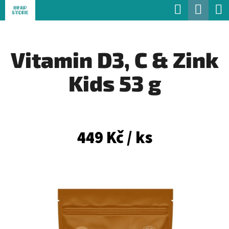
K
Hledat
Náku
Přejít
O
Zpět
Zpět
na
koší
Š
obsah
Vitamin D3, C & Zink
Í
C
K
Kids 53 g
O
P
O
T
449 Kč
/ ks
Ř
E
B
U
J