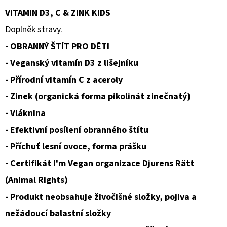
VITAMIN D3, C & ZINK KIDS
D
Doplněk stravy.
O
- OBRANNÝ ŠTÍT PRO DĚTI
P
O
- Veganský vitamín D3 z lišejníku
R
- Přírodní vitamín C z aceroly
U
- Zinek (organická forma pikolinát zinečnatý)
Č
- Vláknina
U
J
- Efektivní posílení obranného štítu
E
- Příchuť lesní ovoce, forma prášku
M
- Certifikát I'm Vegan organizace Djurens Rätt
E
(Animal Rights)
- Produkt neobsahuje živočišné složky, pojiva a
AMOUAGE
nežádoucí balastní složky
OPUS
XIV