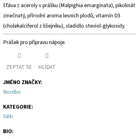
šťáva z aceroly v prášku (Malpighia emarginata), pikolinát
zinečnatý, přírodní aroma lesních plodů, vitamín D3
(cholekalciferol z lišejníku), sladidlo steviol-glykosidy.
Prášek pro přípravu nápoje.
ZEPTAT SE
HLÍDAT
JMÉNO ZNAČKY
:
Nordbo
KATEGORIE
:
Děti
BIO
: