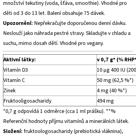
množství tekutiny (voda, šťáva, smoothie). Vhodné pro
děti od 3 do 13 let. Balení obsahuje 75 dávek.
Upozornění:
Nepřekračujte doporučenou denní dávku.
Neslouží jako náhrada pestré stravy. Skladujte v chladu a
suchu, mimo dosah dětí. Vhodné pro vegany.
Aktivní látky:
v 0,7 g* (% RHP
Vitamín D3
10 µg 400 IU (20
Vitamín C
50 mg (62,5 %*)
Zinek
4 mg (40 %*)
Fruktooligosacharidy
494 mg
*0,7 g odpovídá 1 odměrce (cca 1 ml prášku). **%
Referenční hodnoty příjmu vitamínů a minerálních látek.
Složení:
fruktoologosacharidy (prebiotická vláknina),