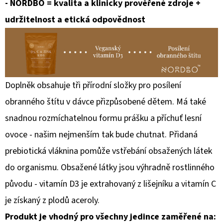
- NORDBO = kvalita a klinicky prověřené zdroje +
ROYAL
TOBACCO
udržitelnost a etická odpovědnost
EDP
U
100ML
8
196
Kč
Doplněk obsahuje tři přírodní složky pro posílení
obranného štítu v dávce přizpůsobené dětem. Má také
snadnou rozmíchatelnou formu prášku a příchuť lesní
ovoce - našim nejmenším tak bude chutnat. Přidaná
prebiotická vláknina pomůže vstřebání obsažených látek
do organismu. Obsažené látky jsou výhradně rostlinného
původu - vitamín D3 je extrahovaný z lišejníku a vitamín C
je získaný z plodů aceroly.
Produkt je vhodný pro všechny jedince zaměřené na: