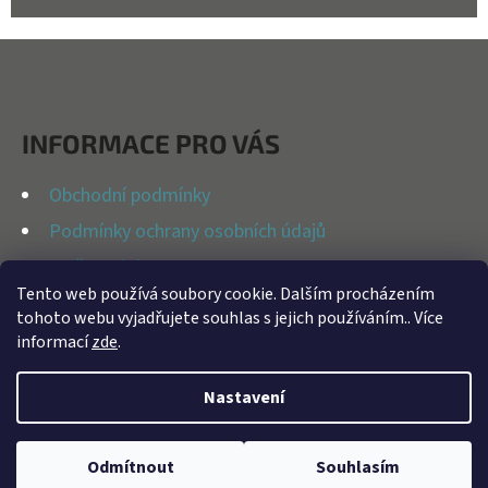
Z
Á
P
INFORMACE PRO VÁS
A
T
Obchodní podmínky
Í
Podmínky ochrany osobních údajů
Možnosti dopravy
Tento web používá soubory cookie. Dalším procházením
Reklamační řád
tohoto webu vyjadřujete souhlas s jejich používáním.. Více
Kontakty
informací
zde
.
Nastavení
Vytvořil Shoptet
Odmítnout
Souhlasím
Copyright 2026
BFAP STORE
. Všechna práva vyhrazena.