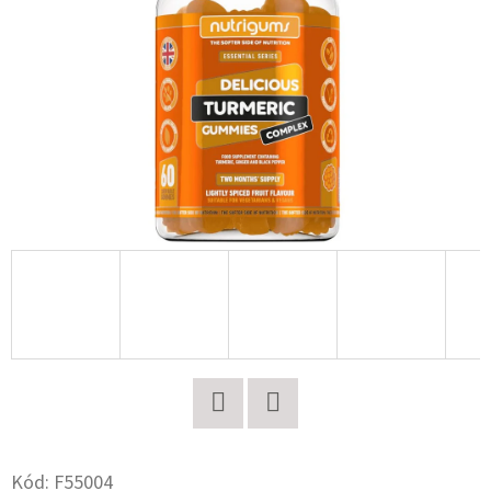
E
T
E
N
A
J
Í
T
?
HLEDAT
Twitter
Facebook
Kód:
F55004