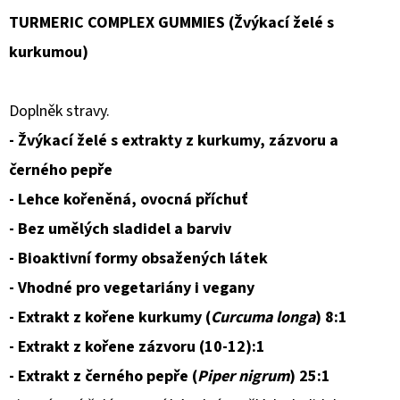
TURMERIC COMPLEX GUMMIES (Žvýkací želé s
D
kurkumou)
O
P
O
Doplněk stravy.
R
- Žvýkací želé s extrakty z kurkumy, zázvoru a
U
černého pepře
Č
- Lehce kořeněná, ovocná příchuť
U
J
- Bez umělých sladidel a barviv
E
- Bioaktivní formy obsažených látek
M
- Vhodné pro vegetariány i vegany
E
- Extrakt z kořene kurkumy (
Curcuma longa
) 8:1
- Extrakt z kořene zázvoru (10-12):1
HOUBIČKA
- Extrakt z černého pepře (
Piper nigrum
) 25:1
NA
NÁDOBÍ