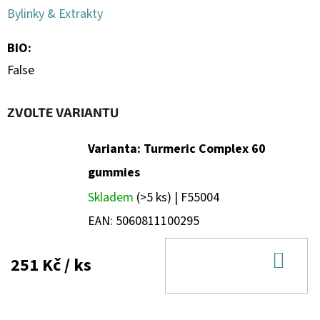
Bylinky & Extrakty
BIO
:
False
ZVOLTE VARIANTU
Varianta: Turmeric Complex 60
gummies
Skladem
(>5 ks)
| F55004
EAN:
5060811100295
DO
251 Kč
/ ks
KOŠ