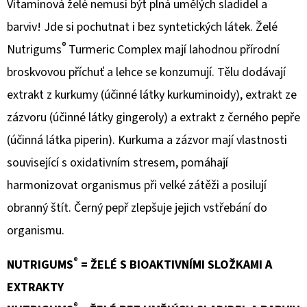
Vitamínová želé nemusí být plná umělých sladidel a
MAXI
9,5X7X3CM
barviv! Jde si pochutnat i bez syntetických látek. Želé
(5KS)
®
Nutrigums
Turmeric Complex mají lahodnou přírodní
20
Kč
broskvovou příchuť a lehce se konzumují. Tělu dodávají
extrakt z kurkumy (účinné látky kurkuminoidy), extrakt ze
zázvoru (účinné látky gingeroly) a extrakt z černého pepře
(účinná látka piperin). Kurkuma a zázvor mají vlastnosti
související s oxidativním stresem, pomáhají
harmonizovat organismus při velké zátěži a posilují
obranný štít. Černý pepř zlepšuje jejich vstřebání do
organismu.
®
NUTRIGUMS
= ŽELÉ S BIOAKTIVNÍMI SLOŽKAMI A
EXTRAKTY
®