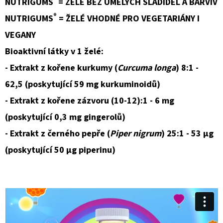
NUTRIGUMS
= ŽELÉ BEZ UMĚLÝCH SLADIDEL A BARVIV
®
NUTRIGUMS
= ŽELÉ VHODNÉ PRO VEGETARIÁNY I
VEGANY
Bioaktivní látky v 1 želé:
- Extrakt z kořene kurkumy (
Curcuma longa
) 8:1 -
62,5 (poskytující 59 mg kurkuminoidů)
- Extrakt z kořene zázvoru (10-12):1 - 6 mg
(poskytující 0,3 mg gingerolů)
- Extrakt z černého pepře (
Piper nigrum
) 25:1 - 53 μg
(poskytující 50 μg piperinu)