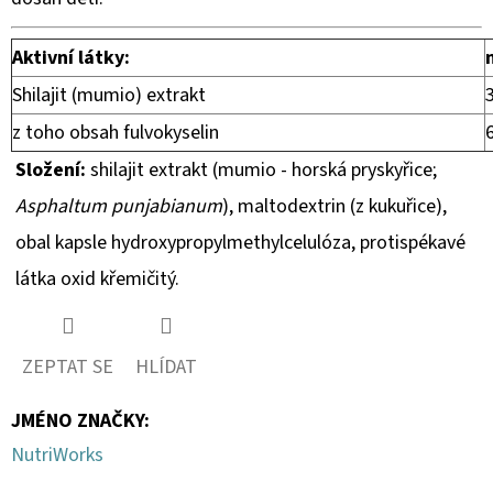
Aktivní látky:
Shilajit (mumio) extrakt
z toho obsah fulvokyselin
Složení:
shilajit extrakt (mumio - horská pryskyřice;
Asphaltum punjabianum
), maltodextrin (z kukuřice),
obal kapsle hydroxypropylmethylcelulóza, protispékavé
látka oxid křemičitý.
ZEPTAT SE
HLÍDAT
JMÉNO ZNAČKY
:
NutriWorks