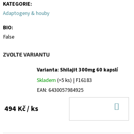
KATEGORIE
:
Adaptogeny & houby
BIO
:
False
ZVOLTE VARIANTU
Varianta: Shilajit 300mg 60 kapslí
Skladem
(>5 ks)
| F16183
EAN:
6430057984925
DO
494 Kč
/ ks
KOŠ