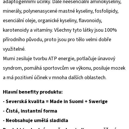
adaptogenními účinky. Dále neesenciální aminokyseliny,
MAN
EDP
minerály, polynenasycené mastné kyseliny, fosfolipidy,
M
30ML
esenciální oleje, organické kyseliny, flavonoidy,
265
karotenoidy a vitamíny. Všechny tyto látky jsou 100%
Kč
přírodního původu, proto jsou pro tělo velmi dobře
využitelné.
Mumi zesiluje tvorbu ATP energie, potlačuje únavový
syndrom, pomáhá sportovcům ve výkonu, posiluje mozek
a má pozitivní účinek v mnoha dalších oblastech.
Hlavní benefity produktu:
- Severská kvalita = Made in Suomi + Swerige
- Čistá, instantní forma
- Neobsahuje umělá sladidla