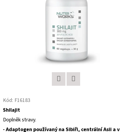
E
T
E
N
A
J
Í
T
?
Twitter
Facebook
Kód:
F16183
Shilajit
HLEDAT
Doplněk stravy.
- Adaptogen používaný na Sibiři, centrální Asii a v