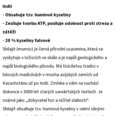
Indii
D
- Obsahuje tzv. humiové kyseliny
O
- Zesiluje tvorbu ATP, posiluje odolnost proti stresu a
P
O
zátěži
R
- 20 % kyseliny fulvové
U
Shilajit (mumio) je černá přírodní usazenina, která se
Č
vyskytuje v ložiscích ve skále a je napůl geologického a
U
J
napůl biologického původu.
Má tisíciletou tradici v
E
lidových medicínách v mnoha asijských zemích od
M
Kazachstánu až po Indii. Zmínka o něm se nachází
E
dokonce v 3000 let starých sanskrtských textech. Je
známé jako „dobyvatel hor a ničitel slabosti“.
BRUNO
Shilajit obsahuje tzv. humiové kyseliny s velmi silnými
BANANI
LOYAL