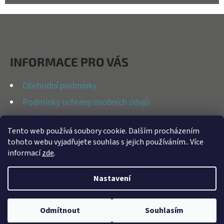
Z
Á
P
INFORMACE PRO VÁS
A
T
Obchodní podmínky
Í
Podmínky ochrany osobních údajů
Možnosti dopravy
Tento web používá soubory cookie. Dalším procházením
Reklamační řád
tohoto webu vyjadřujete souhlas s jejich používáním.. Více
Kontakty
informací
zde
.
Nastavení
Vytvořil Shoptet
Odmítnout
Souhlasím
Copyright 2026
BFAP STORE
. Všechna práva vyhrazena.