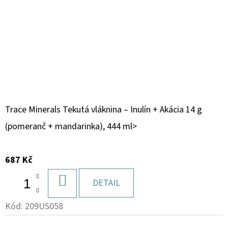
Trace Minerals Tekutá vláknina – Inulín + Akácia 14 g
(pomeranč + mandarinka), 444 ml>
687 Kč
DO
DETAIL
KOŠÍKU
Kód:
209US058