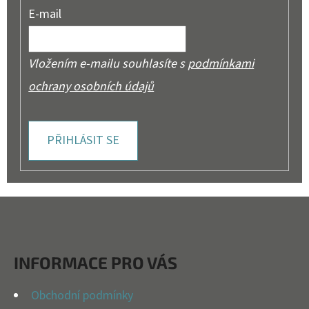
E-mail
Vložením e-mailu souhlasíte s
podmínkami
ochrany osobních údajů
PŘIHLÁSIT SE
Z
Á
P
INFORMACE PRO VÁS
A
T
Obchodní podmínky