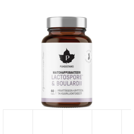
E
T
E
N
A
J
Í
T
?
HLEDAT