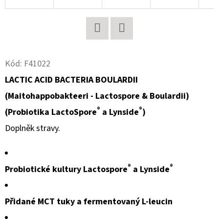
D
O
P
Twitter
Facebook
O
Kód:
F41022
R
LACTIC ACID BACTERIA BOULARDII
U
(Maitohappobakteeri - Lactospore & Boulardii)
Č
U
®
®
(Probiotika LactoSpore
a Lynside
)
J
Doplněk stravy.
E
M
E
®
®
Probiotické kultury Lactospore
a Lynside
PROTEIN
Přidané MCT tuky a fermentovaný L-leucin
CLASSIC
PLUS