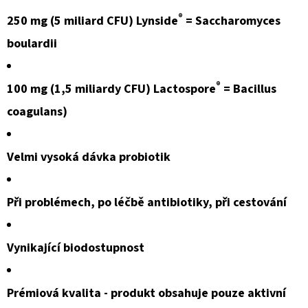
BIO
750G
®
250 mg (5 miliard CFU) Lynside
= Saccharomyces
ČOKOLÁDA
(PROTEINOVÁ
boulardii
SMĚS)
899
®
Kč
100 mg (1,5 miliardy CFU) Lactospore
= Bacillus
coagulans)
Velmi vysoká dávka probiotik
Při problémech, po léčbě antibiotiky, při cestování
Vynikající biodostupnost
Prémiová kvalita - produkt obsahuje pouze aktivní