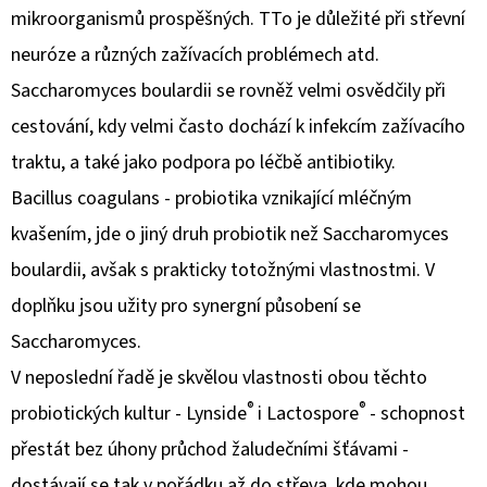
mikroorganismů prospěšných. TTo je důležité při střevní
neuróze a různých zažívacích problémech atd.
Saccharomyces boulardii se rovněž velmi osvědčily při
cestování, kdy velmi často dochází k infekcím zažívacího
traktu, a také jako podpora po léčbě antibiotiky.
Bacillus coagulans - probiotika vznikající mléčným
kvašením, jde o jiný druh probiotik než Saccharomyces
boulardii, avšak s prakticky totožnými vlastnostmi. V
doplňku jsou užity pro synergní působení se
Saccharomyces.
V neposlední řadě je skvělou vlastnosti obou těchto
®
®
probiotických kultur - Lynside
i Lactospore
- schopnost
přestát bez úhony průchod žaludečními šťávami -
dostávají se tak v pořádku až do střeva, kde mohou