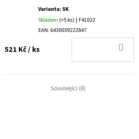
Varianta: SK
Skladem
(>5 ks)
| F41022
EAN:
6430039222847
DO
521 Kč
/ ks
KOŠ
Související (8)