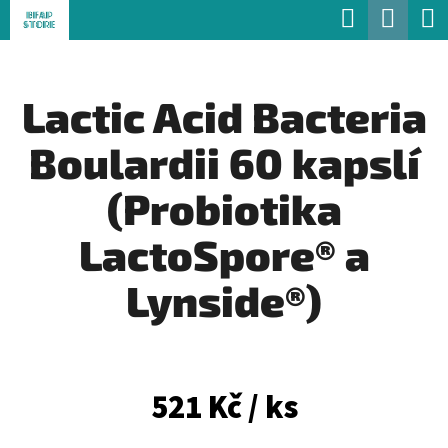
K
Hledat
Náku
Přejít
O
Zpět
Zpět
na
koší
Š
obsah
Lactic Acid Bacteria
Í
C
K
Boulardii 60 kapslí
O
P
(Probiotika
O
LactoSpore® a
T
Ř
Lynside®)
E
B
U
521 Kč
/ ks
J