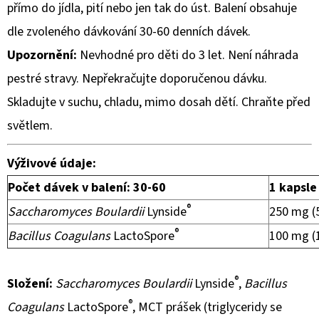
přímo do jídla, pití nebo jen tak do úst. Balení obsahuje
dle zvoleného dávkování 30-60 denních dávek.
Upozornění:
Nevhodné pro děti do 3 let. Není náhrada
pestré stravy. Nepřekračujte doporučenou dávku.
Skladujte v suchu, chladu, mimo dosah dětí. Chraňte před
světlem.
Výživové údaje:
Počet dávek v balení: 30-60
1 kapsle
®
Saccharomyces Boulardii
Lynside
250 mg (5
®
Bacillus Coagulans
LactoSpore
100 mg (1
®
Složení:
Saccharomyces Boulardii
Lynside
,
Bacillus
®
Coagulans
LactoSpore
, MCT prášek (triglyceridy se