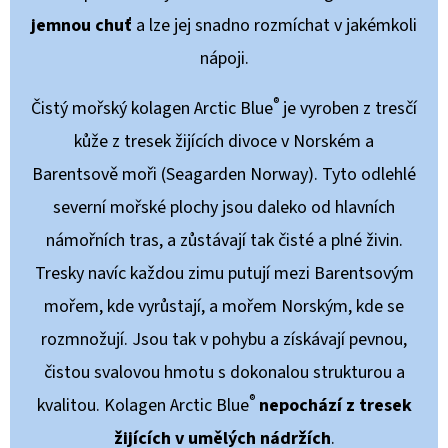
jemnou chuť
a lze jej snadno rozmíchat v jakémkoli
nápoji.
®
Čistý mořský kolagen Arctic Blue
je vyroben z tresčí
kůže z tresek žijících divoce v Norském a
Barentsově moři (Seagarden Norway). Tyto odlehlé
severní mořské plochy jsou daleko od hlavních
námořních tras, a zůstávají tak čisté a plné živin.
Tresky navíc každou zimu putují mezi Barentsovým
mořem, kde vyrůstají, a mořem Norským, kde se
rozmnožují. Jsou tak v pohybu a získávají pevnou,
čistou svalovou hmotu s dokonalou strukturou a
®
kvalitou. Kolagen Arctic Blue
nepochází z tresek
žijících v umělých nádržích
.