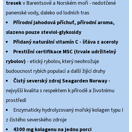
NATURELLE
tresek
v Barentsově a Norském moři - nedotčené
CLASSIQUE
panenské vody, daleko od lodních tras
50
Kč
Přírodní jahodová příchuť, přírodní aroma,
slazeno pouze steviol-glykosidy
Přidaný naturální vitamín C - šťáva z aceroly
Prestižní certifikace
MSC (trvale udržitelný
rybolov)
- etický rybolov, který neohrožuje
budoucnost rybích populací a další žijící druhy
Čistý severský zdroj Seagarden Norway -
nejvyšší kvalita s respektem k přírodě a životnímu
prostředí
Enzymaticky hydrolyzovaný mořský kolagen typu I
z čistého severského zdroje
4300 mg kolagenu na jednu porci