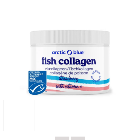
E
T
E
N
A
J
Í
T
?
HLEDAT