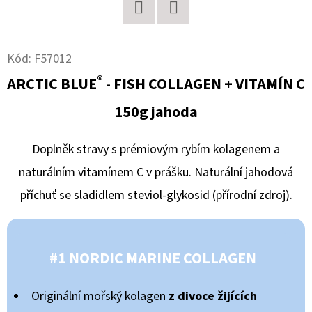
D
Twitter
Facebook
O
Kód:
F57012
P
®
ARCTIC BLUE
- FISH COLLAGEN + VITAMÍN C
O
R
150g jahoda
U
Č
Doplněk stravy s prémiovým rybím kolagenem a
U
naturálním vitamínem C v prášku. Naturální jahodová
J
E
příchuť se sladidlem steviol-glykosid (přírodní zdroj).
M
E
#1 NORDIC MARINE COLLAGEN
MONT
ST
Originální mořský kolagen
z divoce žijících
MICHEL