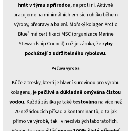
hrát v týmu s přírodou
, ne proti ní. Aktivně
pracujeme na minimálních emisích uhlíku během
výroby, přepravy a balení. Mořský kolagen Arctic
®
Blue
má certifikaci MSC (organizace Marine
Stewardship Council) což je záruka, že
ryby
pocházejí z udržitelného rybolovu
.
Pečlivá výroba
Kůže z tresky, která je hlavní surovinou pro výrobu
kolagenu, je
pečlivě a důkladně omývána čistou
vodou
. Každá zásilka je také
testována
na více než
20 nežádoucích přísad a kontaminantů, o ta jak
přímo ve výrobě, tak i v nezávislých laboratořích.
Výrobu tak opouštějí
pouze 100% čisté přírodní