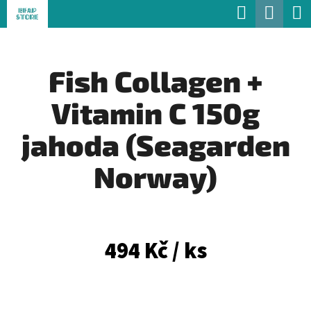
K
Hledat
Náku
Přejít
O
Zpět
Zpět
na
koší
Š
obsah
Fish Collagen +
Í
C
K
Vitamin C 150g
O
P
jahoda (Seagarden
O
Norway)
T
Ř
E
494 Kč
/ ks
B
U
J