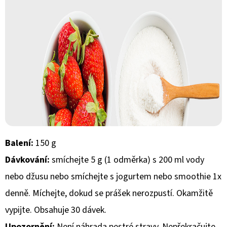
Balení:
150 g
Dávkování:
smíchejte 5 g (1 odměrka) s 200 ml vody
nebo džusu nebo smíchejte s jogurtem nebo smoothie 1x
denně. Míchejte, dokud se prášek nerozpustí. Okamžitě
vypijte. Obsahuje 30 dávek.
Upozornění:
Není náhrada pestré stravy. Nepřekračujte