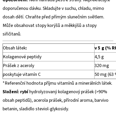
doporučenou dávku. Skladujte v suchu, chladu, mimo
dosah dětí. Chraňte před přímým slunečním světlem.
Může obsahovat stopy korýšů a měkkýšů a stopy
siřičitanů.
Obsah látek
:
v 5 g (% R
Kolagenové peptidy
4,5 g
Prášek z aceroly
320 mg
poskytuje vitamín C
50 mg (63
*Referenční hodnota příjmu vitamínů a minerálních látek.
Složení:
rybí
hydrolyzovaný kolagenový prášek (>90%
obsah peptidů), acerola prášek, přírodní aroma, barvivo
betanin, sladidlo steviol-glykosidy.