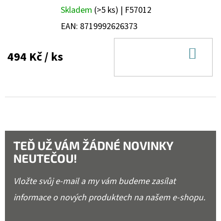
Skladem
(>5 ks)
| F57012
EAN:
8719992626373
DO
494 Kč
/ ks
KOŠ
TEĎ UŽ VÁM ŽÁDNÉ NOVINKY
NEUTEČOU!
Vložte svůj e-mail a my vám budeme zasílat
informace o nových produktech na našem e-shopu.