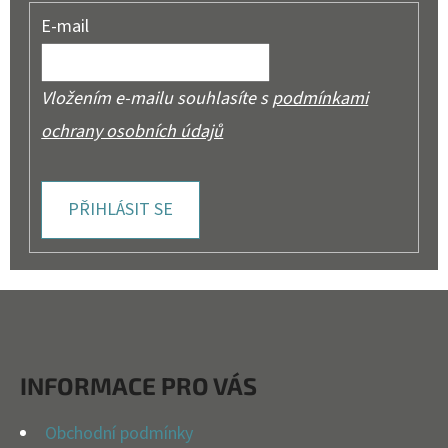
E-mail
Vložením e-mailu souhlasíte s
podmínkami
ochrany osobních údajů
PŘIHLÁSIT SE
Z
Á
P
INFORMACE PRO VÁS
A
T
Obchodní podmínky