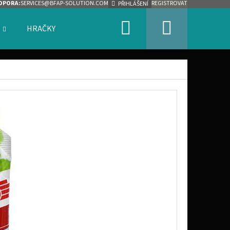
DPORA:
SERVICES@BFAP-SOLUTION.COM
REGISTROVAT
PŘIHLÁŠENÍ
Hledat
Nákupn
HRAČKY
ZNAČKY
košík
Následující