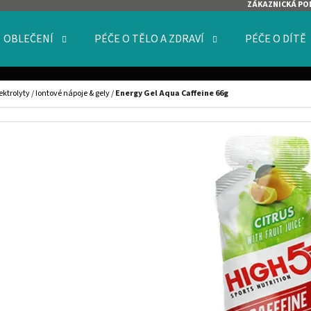
ZÁKAZNICKÁ PO
OBLEČENÍ
PÉČE O TĚLO A ZDRAVÍ
PÉČE O DÍTĚ
O POTŘEBUJETE NAJÍT?
ektrolyty
/
Iontové nápoje & gely
/
Energy Gel Aqua Caffeine 66g
HLEDAT
DOPORUČUJEME