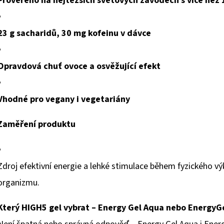
Prověřeno na nejtěžších světových závodech s více než 1
23 g sacharidů, 30 mg kofeinu v dávce
Opravdová chuť ovoce a osvěžující efekt
Vhodné pro vegany i vegetariány
Zaměření produktu
Zdroj efektivní energie a lehké stimulace během fyzického v
organizmu.
Který HIGH5 gel vybrat – Energy Gel Aqua nebo EnergyG