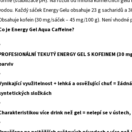
formě (stabilizace pH). Na rozdíl od mnoha komerčních gelů 
vodou. Každý sáček Energy Gelu obsahuje 23 g sacharidů a 3
Obsahuje kofein (30 mg/sáček – 45 mg/100 g). Není vhodné pro
Co je Energy Gel Aqua Caffeine?
PROFESIONÁLNÍ TEKUTÝ ENERGY GEL S KOFEINEM (30 mg/ 
barviv
Vynikající využitelnost + lehká a osvěžující chuť = žád
syntetických složkách
Charakteristikou více drink než gel = nelepí se v ústec