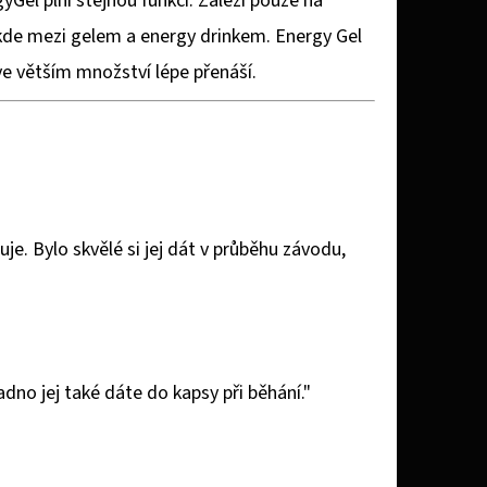
Gel plní stejnou funkci. Záleží pouze na
ěkde mezi gelem a energy drinkem. Energy Gel
ve větším množství lépe přenáší.
e. Bylo skvělé si jej dát v průběhu závodu,
adno jej také dáte do kapsy při běhání."