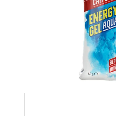
SŮL ŽIVNÁ PRO KVASINKY VÍNKA 1,6G
KVASINKY VINNÉ S
9,20 Kč
10 Kč