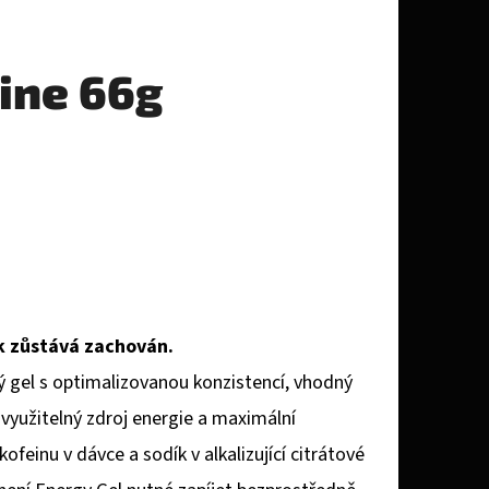
ine 66g
ek zůstává zachován.
utý gel s optimalizovanou konzistencí, vhodný
e využitelný zdroj energie a maximální
feinu v dávce a sodík v alkalizující citrátové