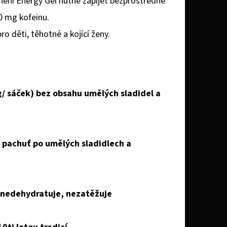
není Energy Gel nutné zapíjet bezprostředně
0 mg kofeinu.
 děti, těhotné a kojící ženy.
sáček) bez obsahu umělých sladidel a
ná pachuť po umělých sladidlech a
h, nedehydratuje, nezatěžuje