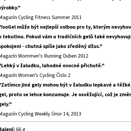
výrobky."
Magazín Cycling Fitness Summer 2011
"IsoGel může být nejlepší volbou pro ty, kterým nevyhov
o tekutinu. Pokud vám u tradičních gelů také nevyhovuj
spokojeni - chutná spíše jako zředěný džus."
Magazín Wommen's Running Duben 2012
"Lehký v žaludku, lahodné ovocné přichutě."
Magazín Women's Cycling Číslo 2
"Zatímco jiné gely mohou být v žaludku lepkavé a těžké, 
gel, proto se lehce konzumuje. Je osvěžující, což je zm
gely."
Magazín Cycling Weekly Únor 14, 2013
Balení:
66 g