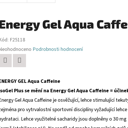
Energy Gel Aqua Caffe
Kód:
F25118
Průměrné
Neohodnoceno
Podrobnosti hodnocení
hodnocení
produktu
Twitter
Facebook
je
ENERGY GEL Aqua Caffeine
0,0
IsoGel Plus se mění na Energy Gel Aqua Caffeine = účin
z
Energy Gel Aqua Caffeine je osvěžující, lehce stimulující tek
5
zejména pro vytrvalostní sportovní disciplíny vyžadující lehc
hvězdiček.
hydrataci. Lehce využitelné sacharidy jsou doplněny o 30 mg ko