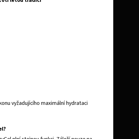
0ti letou tradicí
ýkonu vyžadujícího maximální hydrataci
el?