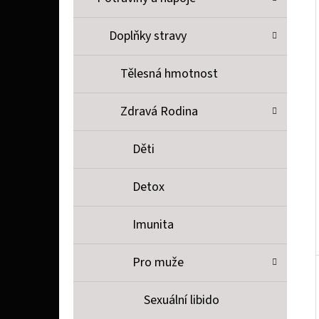
P
A
Doplňky stravy
LIQUID DEKANG TOBACCO 10 ML 11 MG
N
154 Kč
Tělesná hmotnost
E
L
Zdravá Rodina
Děti
Detox
Imunita
Pro muže
Sexuální libido