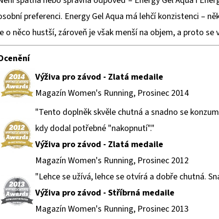
Není špatná nebo správná odpověď – Energy Gel Aqua i Energy
osobní preferenci. Energy Gel Aqua má lehčí konzistenci – n
je o něco hustší, zároveň je však menší na objem, a proto se 
Ocenění
Výživa pro závod - Zlatá medaile
Magazín Women's Running, Prosinec 2014
"Tento doplněk skvěle chutná a snadno se konzumuj
kdy dodal potřebné "nakopnutí"."
Výživa pro závod - Zlatá medaile
Magazín Women's Running, Prosinec 2012
"Lehce se užívá, lehce se otvírá a dobře chutná. Sn
Výživa pro závod - Stříbrná medaile
Magazín Women's Running, Prosinec 2013