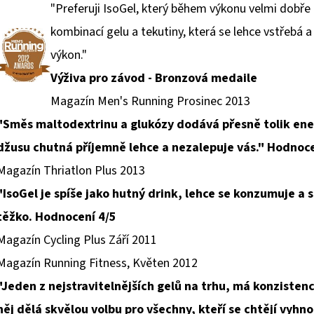
"Preferuji IsoGel, který během výkonu velmi dobře
kombinací gelu a tekutiny, která se lehce vstřebá 
výkon."
Výživa pro závod - Bronzová medaile
Magazín Men's Running Prosinec 2013
"Směs maltodextrinu a glukózy dodává přesně tolik ener
džusu chutná příjemně lehce a nezalepuje vás."
Hodnoce
Magazín Thriatlon Plus 2013
"IsoGel je spíše jako hutný drink, lehce se konzumuje a
těžko. Hodnocení 4/5
Magazín Cycling Plus Září 2011
Magazín Running Fitness, Květen 2012
"Jeden z nejstravitelnějších gelů na trhu, má konzistenci
něj dělá skvělou volbu pro všechny, kteří se chtějí vyhn