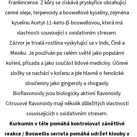
Frankincense. Z kůry se získává pryskyřice obsahující
cenné oleje, terpenoidy a boswellové kyseliny, zejména
kyselinu Acetyl-11-keto-β-boswellovou, která má
vlastnosti související s oxidativním stresem.
Zázvor je trvalá rostlina vyskytující se v Indii, Číně a
Mexiku. Je používán po celém světě jako populární
koření, přísada a jako součást lidové medicíny. Účinné
složky se nachází v kořenu a jde hlavně o fenolické
sloučeniny jako gingeroly a shogaoly.
Bioflavonoidy jsou biologicky aktivní flavonoidy.
Citrusové flavonoidy mají několik důležitých vlastností
souvisejících s oxidativním stresem.
Kurkumin v těle pomáhá kontrolovat zánětlivé
reakce / Boswellia serrata pomáhá udržet klouby v