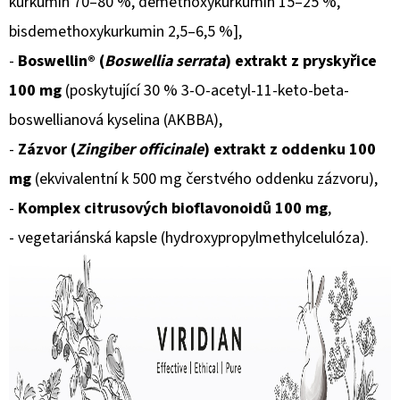
kurkumin 70–80 %, demethoxykurkumin 15–25 %,
bisdemethoxykurkumin 2,5–6,5 %],
-
Boswellin
® (
Boswellia serrata
) extrakt z pryskyřice
100 mg
(poskytující 30 % 3-O-acetyl-11-keto-beta-
boswellianová kyselina (AKBBA),
-
Zázvor
(
Zingiber officinale
) extrakt z oddenku 100
mg
(ekvivalentní k 500 mg čerstvého oddenku zázvoru),
-
Komplex citrusových bioflavonoidů 100 mg
,
- vegetariánská kapsle (hydroxypropylmethylcelulóza).