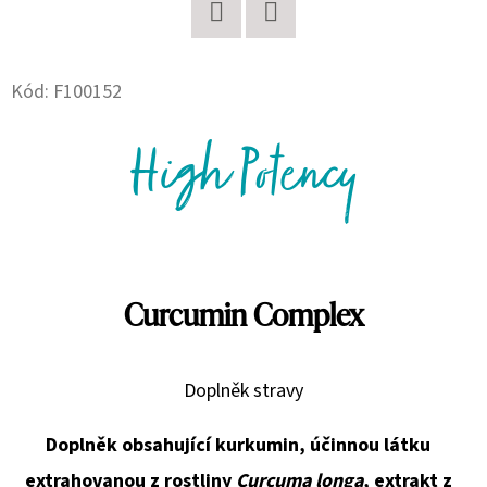
D
Twitter
Facebook
O
Kód:
F100152
P
O
High Potency
R
U
Č
U
J
E
Curcumin Complex
M
E
Doplněk stravy
AL
Doplněk obsahující kurkumin, účinnou látku
HARAMAIN
AMBER
extrahovanou z rostliny
Curcuma longa
,
extrakt z