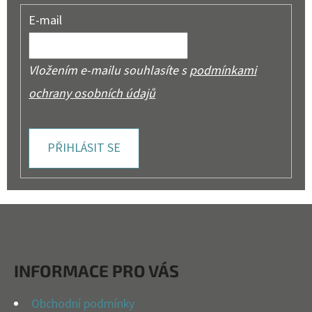
E-mail
Vložením e-mailu souhlasíte s
podmínkami
ochrany osobních údajů
PŘIHLÁSIT SE
Z
Á
P
INFORMACE PRO VÁS
A
T
Obchodní podmínky