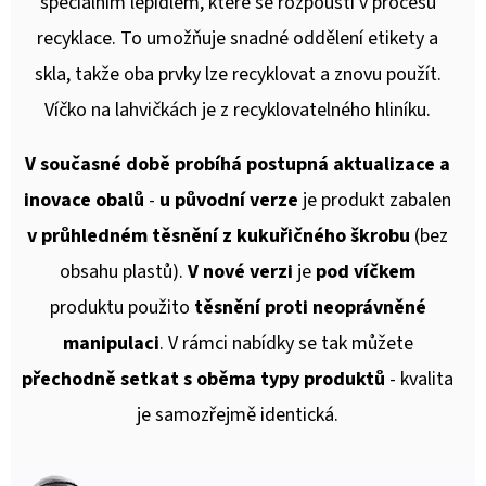
speciálním lepidlem, které se rozpouští v procesu
recyklace. To umožňuje snadné oddělení etikety a
skla, takže oba prvky lze recyklovat a znovu použít.
Víčko na lahvičkách je z recyklovatelného hliníku.
V současné době probíhá postupná aktualizace a
inovace obalů
-
u původní verze
je produkt zabalen
v průhledném těsnění z kukuřičného škrobu
(bez
obsahu plastů).
V nové verzi
je
pod víčkem
produktu použito
těsnění proti neoprávněné
manipulaci
. V rámci nabídky se tak můžete
přechodně setkat s oběma typy produktů
- kvalita
je samozřejmě identická.