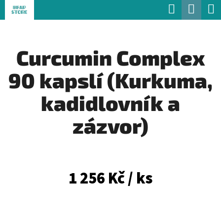
K
Hledat
Náku
Přejít
O
Zpět
Zpět
na
koší
Š
obsah
Curcumin Complex
Í
C
K
90 kapslí (Kurkuma,
O
P
kadidlovník a
O
zázvor)
T
Ř
E
1 256 Kč
/ ks
B
U
J