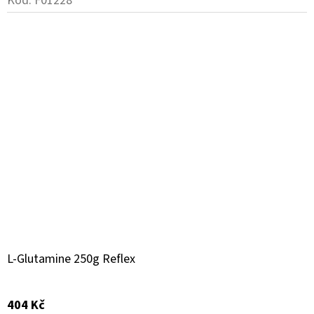
Kód:
F01228
L-Glutamine 250g Reflex
404 Kč