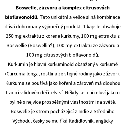
OUD
TOBACCO
Boswelie
,
zázvoru a komplex citrusových
EDITION
EDP
bioflavonoidů.
Tato unikátní a velice silná kombinace
U
100ML
dává dohromady výjimečný produkt. 1 kapsle obsahuje
250 mg extraktu z korene kurkumy, 100 mg extraktu z
1
026
Boswellie (Boswellin®), 100 mg extraktu ze zázvoru a
Kč
100 mg citrusových bioflavonoidů.
Kurkumin je hlavní kurkuminoid obsažený v kurkumě
(Curcuma longa, rostlina ze stejné rodiny jako zázvor).
Kurkuma se používá jako koření a zároveň má dlouhou
tradici v lidovém léčitelství. Někdy se o ní mluví jako o
bylině s nejvíce prospěšnými vlastnostmi na světě.
Boswelie je strom pocházející z Indie a Středního
Východu, česky se mu říká Kadidlovník, anglicky