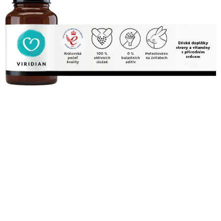
Laskavý ke svému tělu, šetrný k
celému světu
Viridian Nutrition je
nezávislá rodinná značka.
Věříme,
že nosné hodnoty na kterých stojí naše fungování jsou
stejně důležité jako složky, které tvoří naše doplňky
výživy.
Takže pokud říkáme „bez balastu“
, máme na