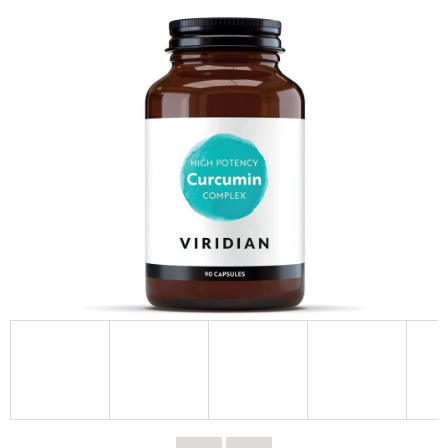
E
T
E
N
A
J
Í
T
?
HLEDAT