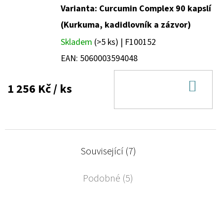
Varianta: Curcumin Complex 90 kapslí
(Kurkuma, kadidlovník a zázvor)
Skladem
(>5 ks)
| F100152
EAN:
5060003594048
DO
1 256 Kč
/ ks
KOŠ
Související (7)
Podobné (5)