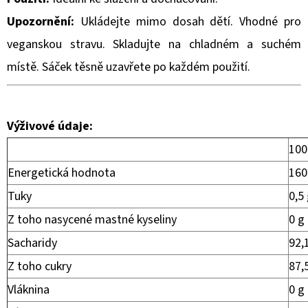
MAXI
9,5X7X3CM
Upozornění:
Ukládejte mimo dosah dětí. Vhodné pro
(5KS)
veganskou stravu. Skladujte na chladném a suchém
20
Kč
místě. Sáček těsně uzavřete po každém použití.
Výživové údaje:
100
Energetická hodnota
160
Tuky
0,5
Z toho nasycené mastné kyseliny
0 g
Sacharidy
92,
Z toho cukry
87,
Vláknina
0 g