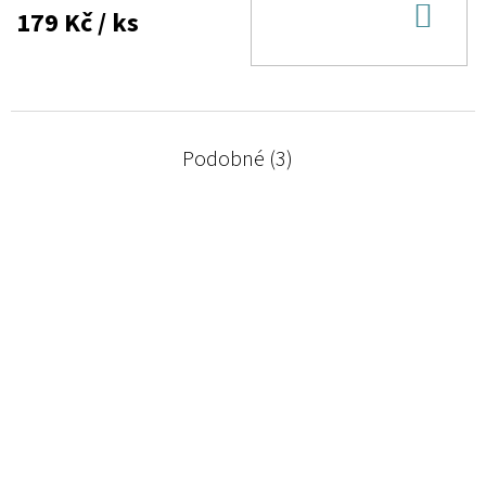
DO
179 Kč
/ ks
KOŠ
Podobné (3)