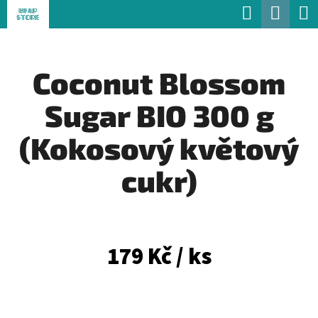
K
Hledat
Náku
Přejít
O
Zpět
Zpět
na
koší
Š
obsah
Coconut Blossom
Í
C
K
Sugar BIO 300 g
O
P
(Kokosový květový
O
cukr)
T
Ř
E
179 Kč
/ ks
B
U
J