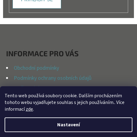
Z
Á
P
INFORMACE PRO VÁS
A
T
Obchodní podmínky
Í
Podmínky ochrany osobních údajů
Možnosti dopravy
Tento web používá soubory cookie. Dalším procházením
Reklamační řád
tohoto webu vyjadřujete souhlas s jejich používáním.. Více
Kontakty
informací
zde
.
Nastavení