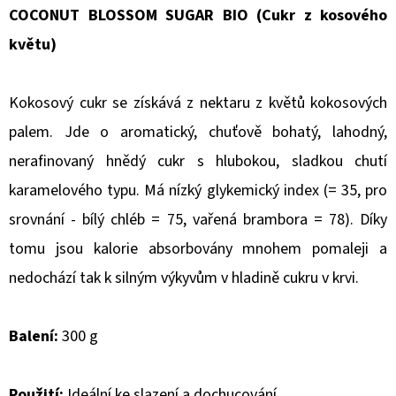
COCONUT BLOSSOM SUGAR BIO (Cukr z kosového
D
květu)
O
P
Kokosový cukr se získává z nektaru z květů kokosových
O
R
palem. Jde o aromatický, chuťově bohatý, lahodný,
U
nerafinovaný hnědý cukr s hlubokou, sladkou chutí
Č
karamelového typu. Má nízký glykemický index (= 35, pro
U
srovnání - bílý chléb = 75, vařená brambora = 78). Díky
J
E
tomu jsou kalorie absorbovány mnohem pomaleji a
M
nedochází tak k silným výkyvům v hladině cukru v krvi.
E
Balení:
300 g
HOUBIČKA
NA
NÁDOBÍ
Použití:
Ideální ke slazení a dochucování.