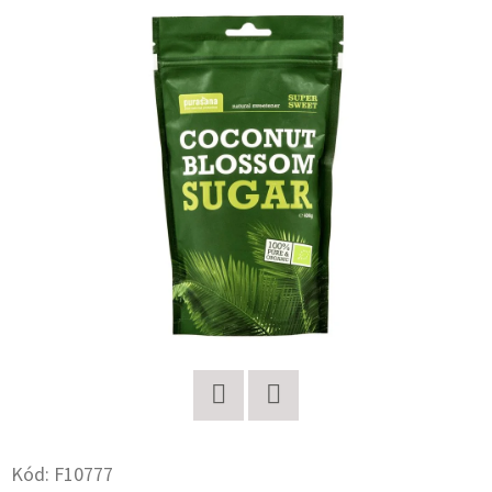
E
T
E
N
A
J
Í
T
?
HLEDAT
Twitter
Facebook
Kód:
F10777