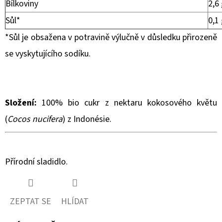
Bílkoviny
2,6
Sůl*
0,1
*Sůl je obsažena v potravině výlučně v důsledku přirozeně
se vyskytujícího sodíku.
Složení:
100% bio
cukr z nektaru kokosového květu
(
Cocos nucifera
) z Indonésie.
Přírodní sladidlo.
ZEPTAT SE
HLÍDAT