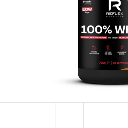
SERGIO TACCHINI SPLENDIDA, TESTER
KOHOUT VÝPUSTNÝ 
PH
63 Kč
37 Kč