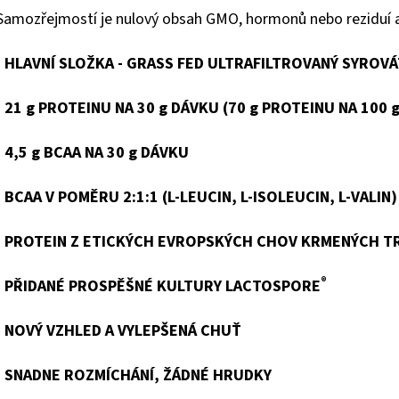
Samozřejmostí je nulový obsah GMO, hormonů nebo reziduí an
- HLAVNÍ SLOŽKA - GRASS FED ULTRAFILTROVANÝ SYRO
- 21 g PROTEINU NA 30 g DÁVKU (70 g PROTEINU NA 100 g
- 4,5 g BCAA NA 30 g DÁVKU
- BCAA V POMĚRU 2:1:1 (L-LEUCIN, L-ISOLEUCIN, L-VALIN)
- PROTEIN Z ETICKÝCH EVROPSKÝCH CHOV KRMENÝCH T
®
- PŘIDANÉ PROSPĚŠNÉ KULTURY LACTOSPORE
- NOVÝ VZHLED A VYLEPŠENÁ CHUŤ
- SNADNE ROZMÍCHÁNÍ, ŽÁDNÉ HRUDKY