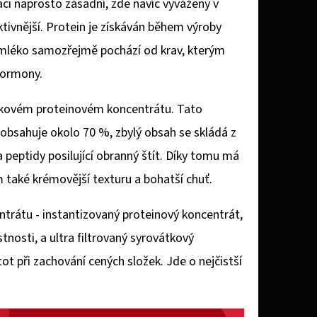
ci naprosto zásadní, zde navíc vyváženy v
ektivnější. Protein je získáván během výroby
 mléko samozřejmě pochází od krav, kterým
hormony.
tkovém proteinovém koncentrátu. Tato
y obsahuje okolo 70 %, zbylý obsah se skládá z
a peptidy posilující obranný štít. Díky tomu má
 také krémovější texturu a bohatší chuť.
rátu - instantizovaný proteinový koncentrát,
nosti, a ultra filtrovaný syrovátkový
tot při zachování cených složek. Jde o nejčistší