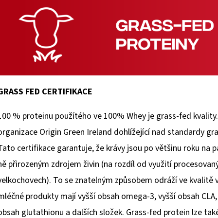
GRASS FED CERTIFIKACE
100 % proteinu použítého ve 100% Whey je grass-fed kvality.
organizace Origin Green Ireland dohlížející nad standardy g
Tato certifikace garantuje, že krávy jsou po většinu roku na p
ně přirozeným zdrojem živin (na rozdíl od využití procesovan
velkochovech). To se znatelným způsobem odráží ve kvalitě vý
mléčné produkty mají vyšší obsah omega-3, vyšší obsah CLA, v
obsah glutathionu a dalších složek. Grass-fed protein lze také