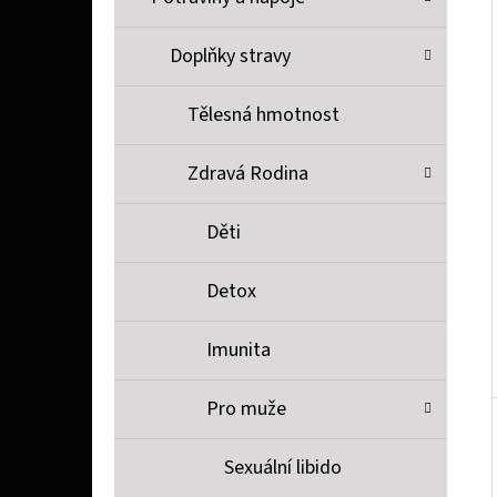
P
A
Doplňky stravy
SOPHIE LA GIRAFE SOPHIE LA GIRAFE, TESTER
N
26 Kč
Tělesná hmotnost
E
L
Zdravá Rodina
Děti
Detox
Imunita
Pro muže
Sexuální libido