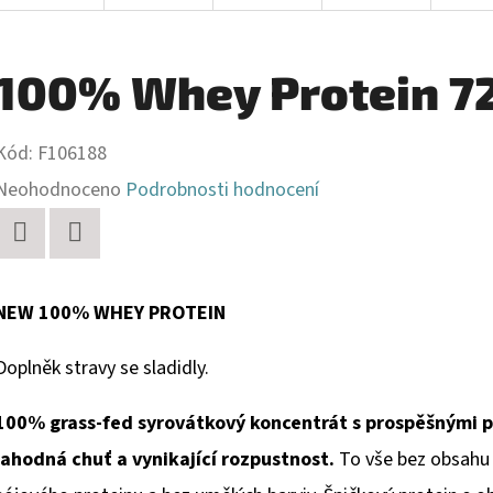
100% Whey Protein 7
Kód:
F106188
Průměrné
Neohodnoceno
Podrobnosti hodnocení
hodnocení
produktu
Twitter
Facebook
je
NEW 100% WHEY PROTEIN
0,0
Doplněk stravy se sladidly.
z
5
100% grass-fed syrovátkový koncentrát s prospěšnými pr
hvězdiček.
lahodná chuť a vynikající rozpustnost.
To vše bez obsahu