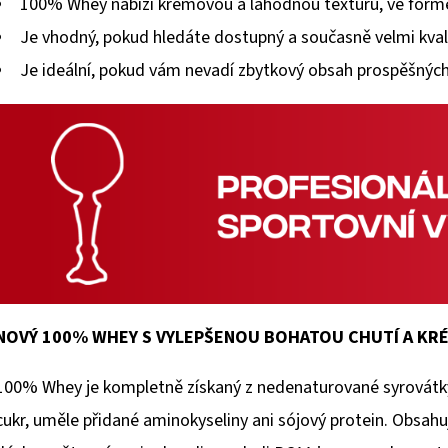
100% Whey nabízí krémovou a lahodnou texturu, ve formě
Je vhodný, pokud hledáte dostupný a současně velmi kvali
Je ideální, pokud vám nevadí zbytkový obsah prospěšných
NOVÝ 100% WHEY S VYLEPŠENOU BOHATOU CHUTÍ A K
100% Whey je kompletně získaný z nedenaturované syrovátky n
cukr, uměle přidané aminokyseliny ani sójový protein. Obsahu