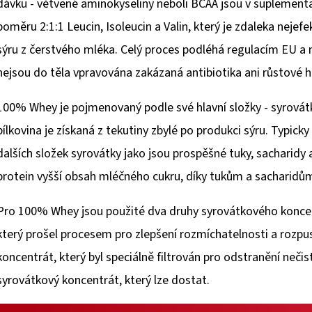
dávku - větvené aminokyseliny neboli BCAA jsou v suplementa
poměru 2:1:1 Leucin, Isoleucin a Valin, který je zdaleka nejef
sýru z čerstvého mléka. Celý proces podléhá regulacím EU a
nejsou do těla vpravována zakázaná antibiotika ani růstové 
100% Whey je pojmenovaný podle své hlavní složky - syrová
bílkovina je získaná z tekutiny zbylé po produkci sýru. Typick
dalších složek syrovátky jako jsou prospěšné tuky, sacharidy 
protein vyšší obsah mléčného cukru, díky tukům a sacharidům
Pro 100% Whey jsou použité dva druhy syrovátkového koncent
který prošel procesem pro zlepšení rozmíchatelnosti a rozpust
koncentrát, který byl speciálně filtrován pro odstranění nečis
syrovátkový koncentrát, který lze dostat.