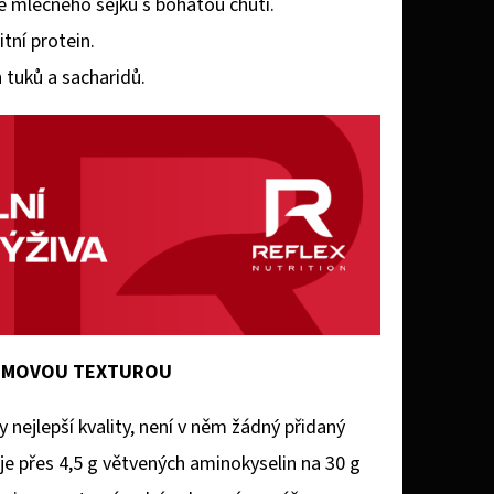
 mléčného šejku s bohatou chutí.
tní protein.
 tuků a sacharidů.
RÉMOVOU TEXTUROU
ejlepší kvality, není v něm žádný přidaný
je přes 4,5 g větvených aminokyselin na 30 g