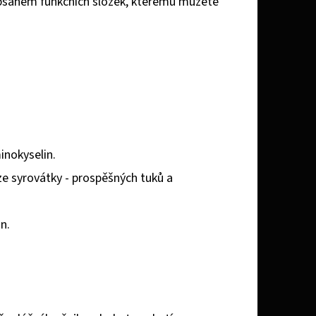
 obsahem funkčních složek, kterému můžete
inokyselin.
ze syrovátky - prospěšných tuků a
n.