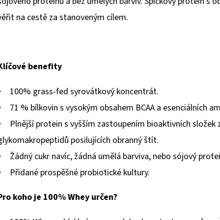
sójového proteinu a bez umělých barviv. Špičkový protein s
věřit na cestě za stanoveným cílem.
Klíčové benefity
100% grass-fed syrovátkový koncentrát.
71 % bílkovin s vysokým obsahem BCAA a esenciálních am
Plnější protein s vyšším zastoupením bioaktivních složek 
glykomakropeptidů posilujících obranný štít.
Žádný cukr navíc, žádná umělá barviva, nebo sójový protei
Přidané prospěšné probiotické kultury.
Pro koho je 100% Whey určen?