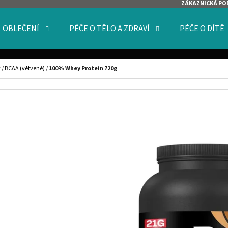
ZÁKAZNICKÁ PO
OBLEČENÍ
PÉČE O TĚLO A ZDRAVÍ
PÉČE O DÍTĚ
O POTŘEBUJETE NAJÍT?
y
/
BCAA (větvené)
/
100% Whey Protein 720g
HLEDAT
DOPORUČUJEME