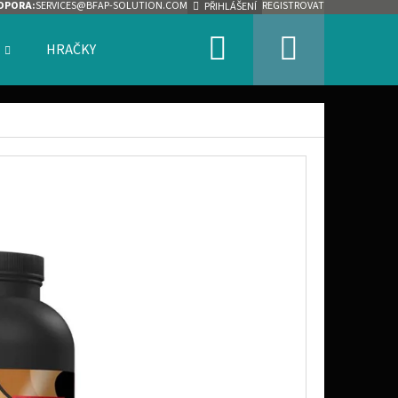
DPORA:
SERVICES@BFAP-SOLUTION.COM
REGISTROVAT
PŘIHLÁŠENÍ
Hledat
Nákupn
HRAČKY
ZNAČKY
košík
Následující