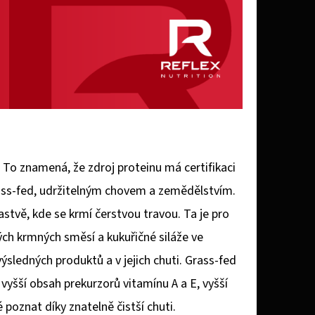
 To znamená, že zdroj proteinu má certifikaci
rass-fed, udržitelným chovem a zemědělstvím.
astvě, kde se krmí čerstvou travou. Ta je pro
ých krmných směsí a kukuřičné siláže ve
sledných produktů a v jejich chuti. Grass-fed
yšší obsah prekurzorů vitamínu A a E, vyšší
 poznat díky znatelně čistší chuti.