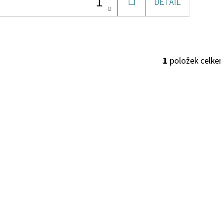
DO
DETAIL
KOŠÍKU
1
položek celk
O
V
L
Á
D
A
C
Í
P
R
V
K
Y