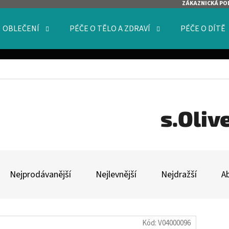
ZÁKAZNICKÁ PO
OBLEČENÍ
PÉČE O TĚLO A ZDRAVÍ
PÉČE O DÍTĚ
O POTŘEBUJETE NAJÍT?
HLEDAT
s.Oliv
Ř
DOPORUČUJEME
A
Nejprodávanější
Nejlevnější
Nejdražší
A
Z
E
V
N
Kód:
V04000096