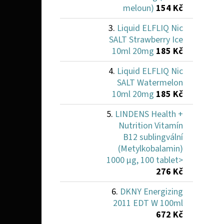
meloun)
154 Kč
Liquid ELFLIQ Nic
SALT Strawberry Ice
10ml 20mg
185 Kč
Liquid ELFLIQ Nic
SALT Watermelon
10ml 20mg
185 Kč
LINDENS Health +
Nutrition Vitamín
B12 sublingvální
(Metylkobalamin)
1000 µg, 100 tablet>
276 Kč
DKNY Energizing
2011 EDT W 100ml
672 Kč