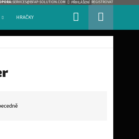
DPORA:
SERVICES@BFAP-SOLUTION.COM
REGISTROVAT
PŘIHLÁŠENÍ
Hledat
Nákupn
HRAČKY
ZNAČKY
košík
er
becedně
Následující