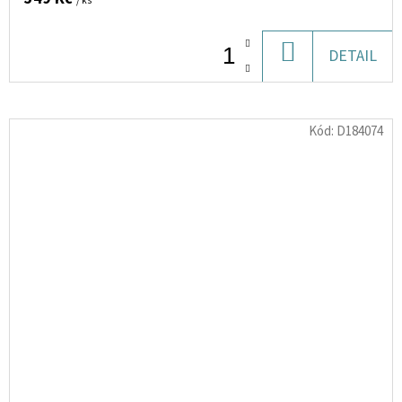
/ ks
DO
DETAIL
KOŠÍKU
Kód:
D184074