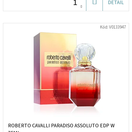
DO
DETAIL
KOŠÍKU
D
O
Kód:
V0133947
P
O
R
U
Č
U
J
E
M
E
ELF
BAR
ROBERTO CAVALLI PARADISO ASSOLUTO EDP W
600