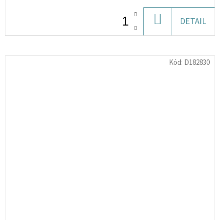
DO
DETAIL
KOŠÍKU
Kód:
D182830