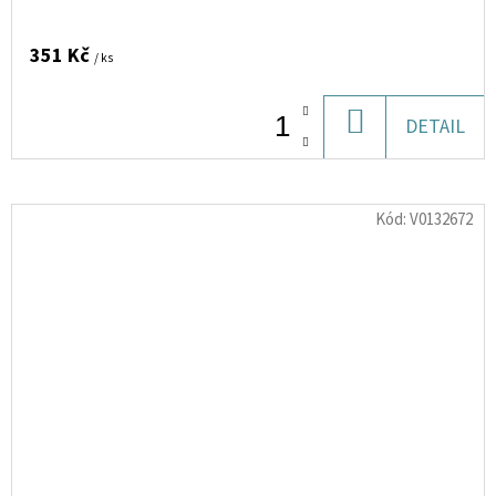
351 Kč
/ ks
DO
DETAIL
KOŠÍKU
Kód:
V0132672