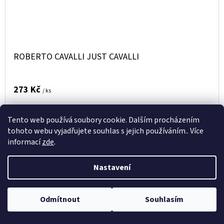
ROBERTO CAVALLI JUST CAVALLI
273 Kč
/ ks
Tento web používá soubory cookie. Dalším procházením
DO
DETAIL
tohoto webu vyjadřujete souhlas s jejich používáním.. Více
KOŠÍKU
informací
zde
.
Kód:
D182246
Nastavení
Odmítnout
Souhlasím