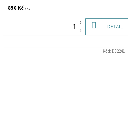
856 Kč
/ ks
DO
DETAIL
KOŠÍKU
Kód:
D32241