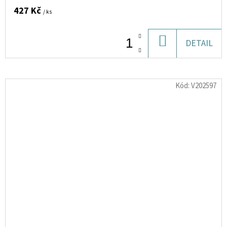
427 Kč
/ ks
DO
DETAIL
KOŠÍKU
Kód:
V202597