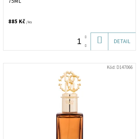
75ML
SILKY
TOBACCO
20
MG
885 Kč
/ ks
600
POTÁHNUTÍ,
BALENÍ
10KS
DO
DETAIL
1
KOŠÍKU
450
Kč
Kód:
D147066