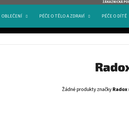
ZÁKAZNICKÁ PO
OBLEČENÍ
PÉČE O TĚLO A ZDRAVÍ
PÉČE O DÍTĚ
O POTŘEBUJETE NAJÍT?
HLEDAT
Rado
DOPORUČUJEME
Žádné produkty značky
Radox