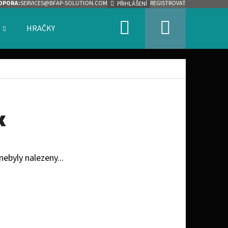
DPORA:
SERVICES@BFAP-SOLUTION.COM
REGISTROVAT
PŘIHLÁŠENÍ
Hledat
Nákupn
HRAČKY
ZNAČKY
košík
x
nebyly nalezeny...
Následující