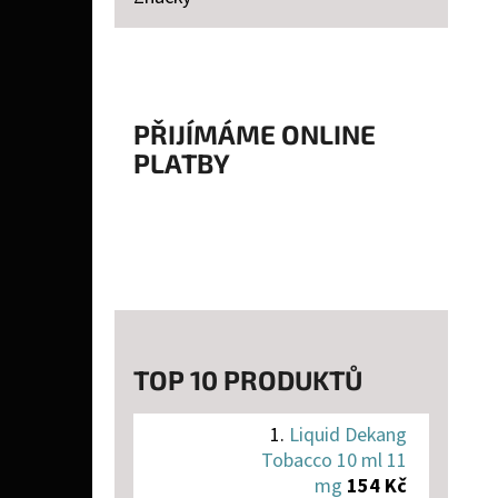
P
A
LIQUID DEKANG TOBACCO 10 ML 11 MG
N
154 Kč
E
PŘIJÍMÁME ONLINE
PLATBY
L
TOP 10 PRODUKTŮ
Liquid Dekang
Tobacco 10 ml 11
mg
154 Kč