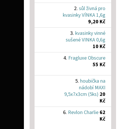
sůl živná pro
kvasinky VÍNKA 1,6g
9,20 Kč
kvasinky vinné
sušené VINKA 0,6g
10 Kč
Fragluxe Obscure
55 Kč
houbička na
nádobí MAXI
9,5x7x3cm (5ks)
20
Kč
Revlon Charlie
62
Kč