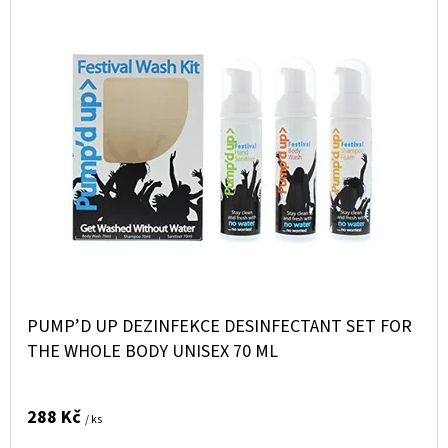
Í
E
Ý
P
T
P
R
E
I
O
N
S
D
A
P
U
J
R
K
Í
O
T
T
D
Ů
?
U
K
PUMP’D UP DEZINFEKCE DESINFECTANT SET FOR
T
THE WHOLE BODY UNISEX 70 ML
Ů
HLEDAT
288 Kč
/ ks