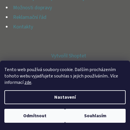
E
Možnosti dopravy
T
Reklamační řád
E
Kontakty
N
A
J
Vytvořil Shoptet
Í
Copyright 2026
BFAP STORE
. Všechna práva vyhrazena.
T
Tento web používá soubory cookie. Dalším procházením
tohoto webu vyjadřujete souhlas s jejich používáním.. Více
?
informací
zde
.
Nastavení
HLEDAT
Odmítnout
Souhlasím