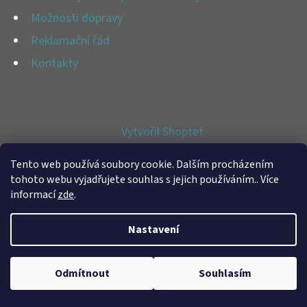
E
Možnosti dopravy
T
Reklamační řád
E
Kontakty
N
A
J
Vytvořil Shoptet
Í
Copyright 2026
BFAP STORE
. Všechna práva vyhrazena.
T
Tento web používá soubory cookie. Dalším procházením
tohoto webu vyjadřujete souhlas s jejich používáním.. Více
?
informací
zde
.
Nastavení
HLEDAT
Odmítnout
Souhlasím