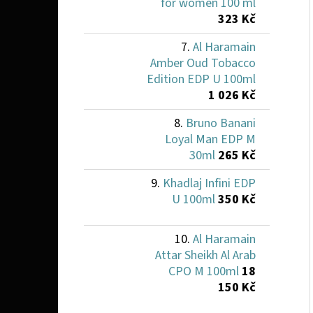
for women 100 ml
323 Kč
Al Haramain
Amber Oud Tobacco
Edition EDP U 100ml
1 026 Kč
Bruno Banani
Loyal Man EDP M
30ml
265 Kč
Khadlaj Infini EDP
U 100ml
350 Kč
Al Haramain
Attar Sheikh Al Arab
CPO M 100ml
18
150 Kč