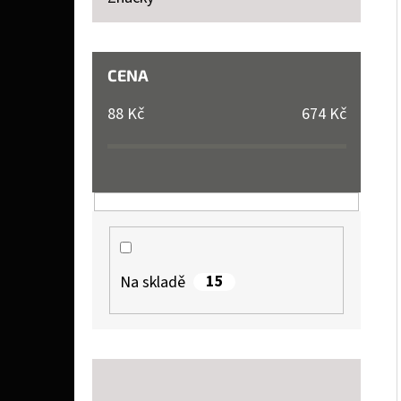
P
A
SOPHIE LA GIRAFE SOPHIE LA GIRAFE, TESTER
N
CENA
26 Kč
E
88
Kč
674
Kč
L
15
Na skladě