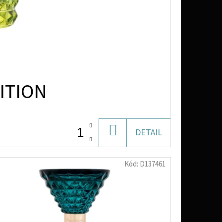
ITION
DO
DETAIL
KOŠÍKU
Kód:
D137461