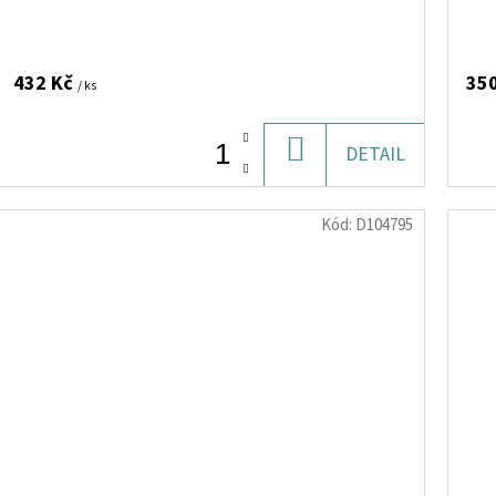
432 Kč
35
/ ks
DO
DETAIL
KOŠÍKU
Kód:
D104795