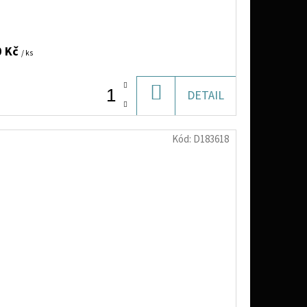
0 Kč
/ ks
DO
DETAIL
KOŠÍKU
Kód:
D183618