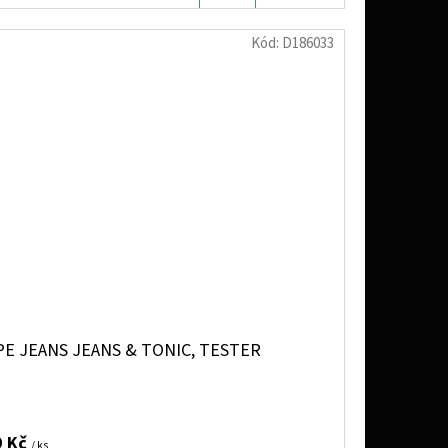
KOŠÍKU
Kód:
D186033
E JEANS JEANS & TONIC, TESTER
9 Kč
/ ks