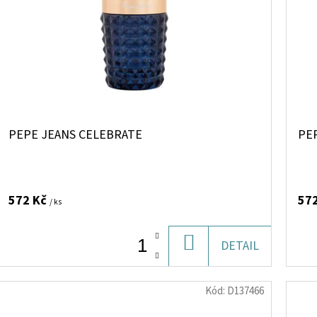
PEPE JEANS CELEBRATE
PE
572 Kč
57
/ ks
DO
DETAIL
KOŠÍKU
Kód:
D137466