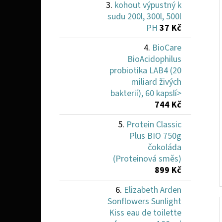
kohout výpustný k
sudu 200l, 300l, 500l
PH
37 Kč
BioCare
BioAcidophilus
probiotika LAB4 (20
miliard živých
bakterií), 60 kapslí>
744 Kč
Protein Classic
Plus BIO 750g
čokoláda
(Proteinová směs)
899 Kč
Elizabeth Arden
Sonflowers Sunlight
Kiss eau de toilette