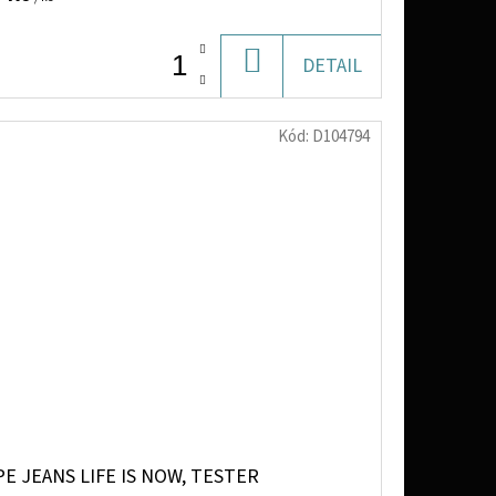
DO
DETAIL
KOŠÍKU
Kód:
D104794
E JEANS LIFE IS NOW, TESTER