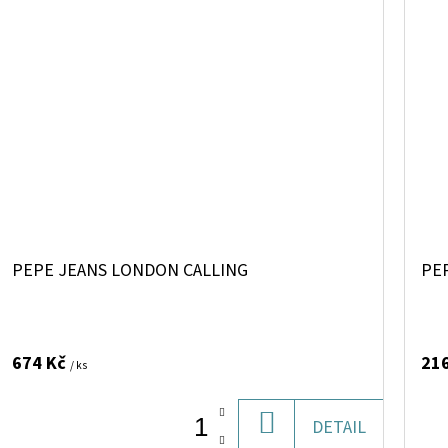
PEPE JEANS LONDON CALLING
PEP
674 Kč
21
/ ks
DO
DETAIL