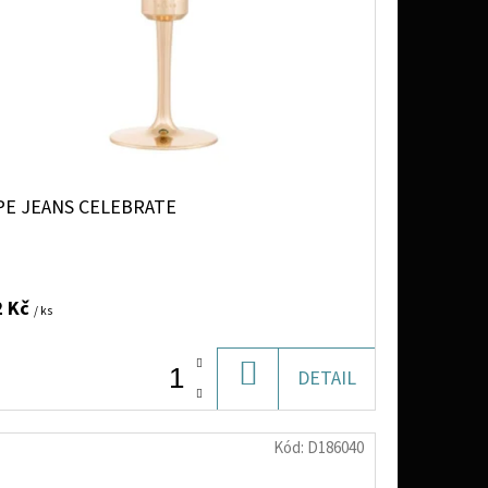
PE JEANS CELEBRATE
2 Kč
/ ks
DO
DETAIL
KOŠÍKU
Kód:
D186040