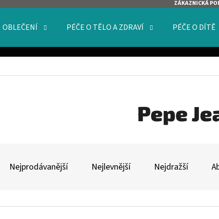
ZÁKAZNICKÁ PO
OBLEČENÍ
PÉČE O TĚLO A ZDRAVÍ
PÉČE O DÍTĚ
O POTŘEBUJETE NAJÍT?
HLEDAT
Pepe Je
Ř
DOPORUČUJEME
A
Nejprodávanější
Nejlevnější
Nejdražší
A
Z
E
V
N