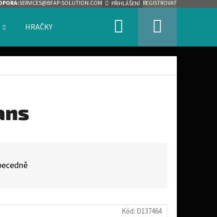
DPORA:
SERVICES@BFAP-SOLUTION.COM
REGISTROVAT
PŘIHLÁŠENÍ
Hledat
Nákupn
HRAČKY
ZNAČKY
košík
ans
becedně
Kód:
D137464
Následující