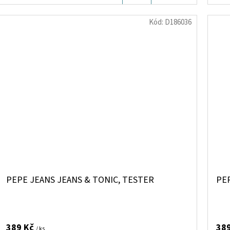
KOŠÍKU
Kód:
D186036
PEPE JEANS JEANS & TONIC, TESTER
PEP
389 Kč
38
/ ks