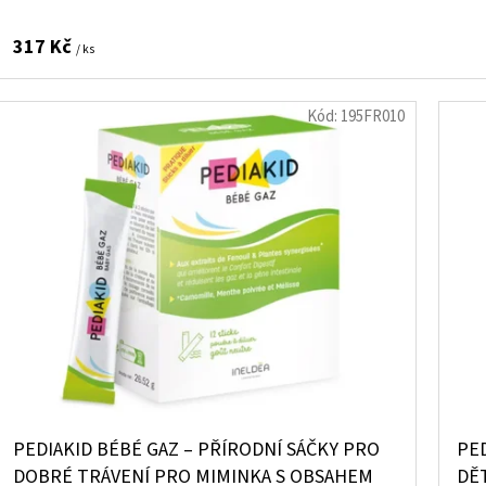
317 Kč
/ ks
Kód:
195FR010
PEDIAKID BÉBÉ GAZ – PŘÍRODNÍ SÁČKY PRO
PED
DOBRÉ TRÁVENÍ PRO MIMINKA S OBSAHEM
DĚT