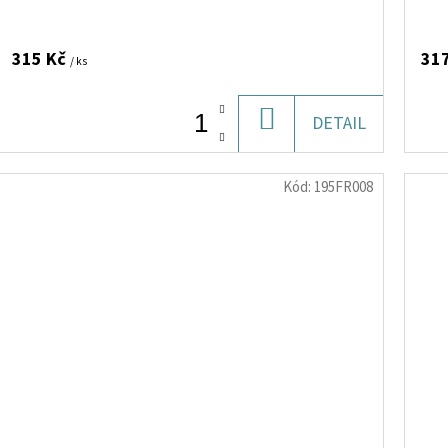
FENYKLU, LÍPY, MEDUŇKY A HEŘMÁNKU, 12
SU
KS>
125
315 Kč
31
/ ks
DO
DETAIL
KOŠÍKU
Kód:
195FR008