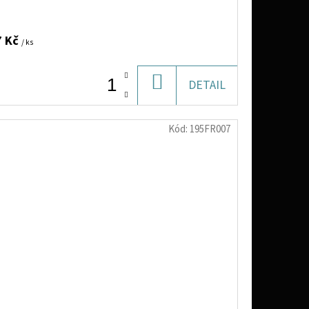
ŠENÝCH ŠVESTEK (JABLEČNÁ PŘÍCHUŤ),
 ML>
7 Kč
/ ks
DO
DETAIL
KOŠÍKU
Kód:
195FR007