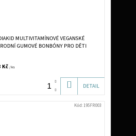
DIAKID MULTIVITAMÍNOVÉ VEGANSKÉ
ÍRODNÍ GUMOVÉ BONBÓNY PRO DĚTI
EŠŇOVÁ PŘÍCHUŤ), 60 KS>
8 Kč
/ ks
DO
DETAIL
KOŠÍKU
Kód:
195FR003