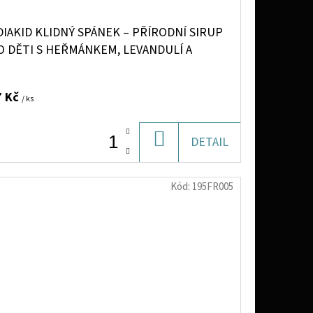
IAKID KLIDNÝ SPÁNEK – PŘÍRODNÍ SIRUP
O DĚTI S HEŘMÁNKEM, LEVANDULÍ A
GNESIEM (TŘEŠŇOVÁ PŘÍCHUŤ), 125 ML>
7 Kč
/ ks
DO
DETAIL
KOŠÍKU
Kód:
195FR005