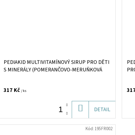
PEDIAKID MULTIVITAMÍNOVÝ SIRUP PRO DĚTI
PED
S MINERÁLY (POMERANČOVO-MERUŇKOVÁ
PRO
PŘÍCHUŤ), 125 ML>
317 Kč
31
/ ks
DO
DETAIL
KOŠÍKU
Kód:
195FR002