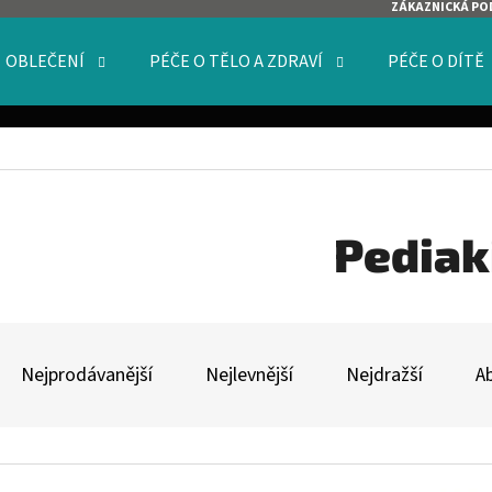
ZÁKAZNICKÁ PO
OBLEČENÍ
PÉČE O TĚLO A ZDRAVÍ
PÉČE O DÍTĚ
O POTŘEBUJETE NAJÍT?
HLEDAT
Pediak
Ř
DOPORUČUJEME
A
Nejprodávanější
Nejlevnější
Nejdražší
A
Z
E
V
N