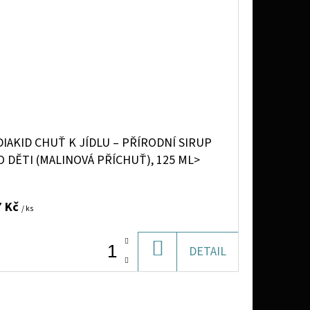
IAKID CHUŤ K JÍDLU – PŘÍRODNÍ SIRUP
 DĚTI (MALINOVÁ PŘÍCHUŤ), 125 ML>
7 Kč
/ ks
DO
DETAIL
KOŠÍKU