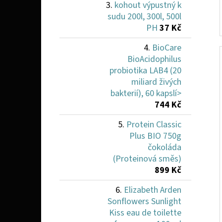
kohout výpustný k
sudu 200l, 300l, 500l
PH
37 Kč
BioCare
BioAcidophilus
probiotika LAB4 (20
miliard živých
bakterií), 60 kapslí>
744 Kč
Protein Classic
Plus BIO 750g
čokoláda
(Proteinová směs)
899 Kč
Elizabeth Arden
Sonflowers Sunlight
Kiss eau de toilette