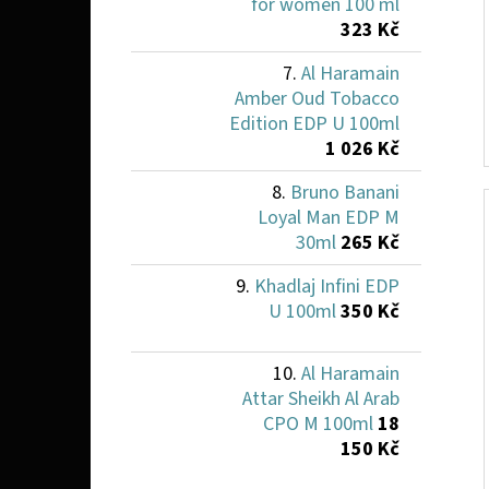
for women 100 ml
323 Kč
Al Haramain
Amber Oud Tobacco
Edition EDP U 100ml
1 026 Kč
Bruno Banani
Loyal Man EDP M
30ml
265 Kč
Khadlaj Infini EDP
U 100ml
350 Kč
Al Haramain
Attar Sheikh Al Arab
CPO M 100ml
18
150 Kč