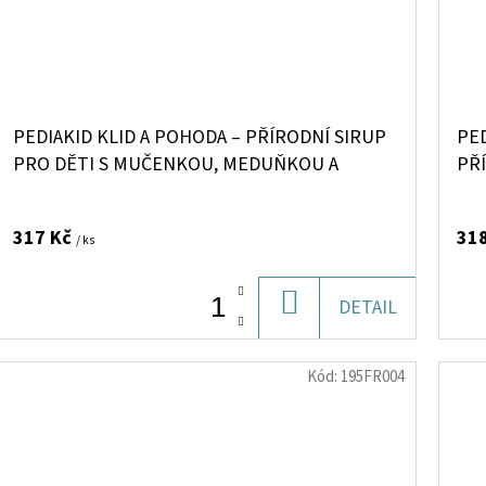
PEDIAKID KLID A POHODA – PŘÍRODNÍ SIRUP
PE
PRO DĚTI S MUČENKOU, MEDUŇKOU A
PŘ
CHMELEM (PŘÍCHUŤ ČERNÝ RYBÍZ), 125 ML>
(TŘ
317 Kč
31
/ ks
DO
DETAIL
KOŠÍKU
Kód:
195FR004