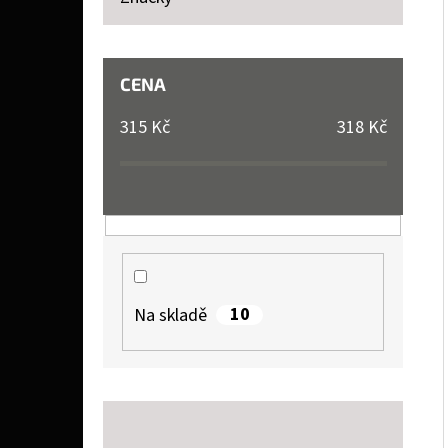
P
A
SOPHIE LA GIRAFE SOPHIE LA GIRAFE, TESTER
N
CENA
26 Kč
E
315
Kč
318
Kč
L
10
Na skladě