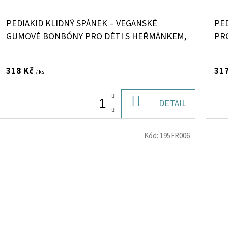
PEDIAKID KLIDNÝ SPÁNEK – VEGANSKÉ
PED
GUMOVÉ BONBÓNY PRO DĚTI S HEŘMÁNKEM,
PR
MEDUŇKOU A LÍPOU (PŘÍCHUŤ BOBULOVÉ
MA
OVOCE), 60 KS>
318 Kč
31
/ ks
DO
DETAIL
KOŠÍKU
Kód:
195FR006