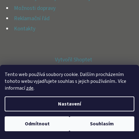
E
Možnosti dopravy
T
Reklamační řád
E
Kontakty
N
A
J
Vytvořil Shoptet
Í
Copyright 2026
BFAP STORE
. Všechna práva vyhrazena.
T
Tento web používá soubory cookie. Dalším procházením
tohoto webu vyjadřujete souhlas s jejich používáním.. Více
?
informací
zde
.
Nastavení
HLEDAT
Odmítnout
Souhlasím