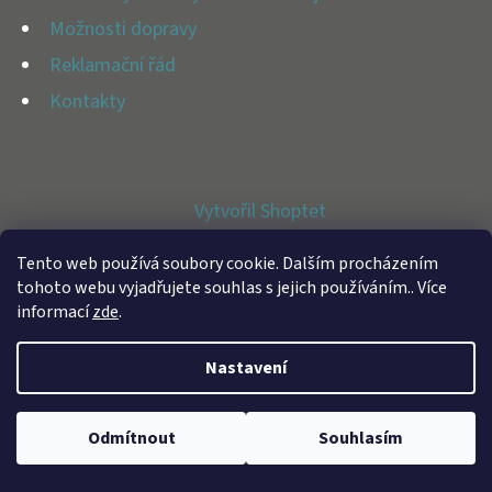
E
Možnosti dopravy
T
Reklamační řád
E
Kontakty
N
A
J
Vytvořil Shoptet
Í
Copyright 2026
BFAP STORE
. Všechna práva vyhrazena.
T
Tento web používá soubory cookie. Dalším procházením
tohoto webu vyjadřujete souhlas s jejich používáním.. Více
?
informací
zde
.
Nastavení
HLEDAT
Odmítnout
Souhlasím