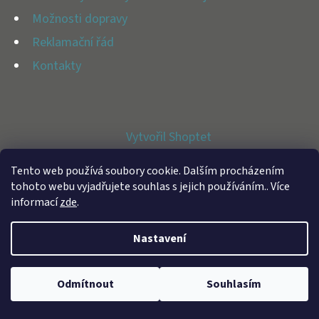
E
Možnosti dopravy
T
Reklamační řád
E
Kontakty
N
A
J
Vytvořil Shoptet
Í
Copyright 2026
BFAP STORE
. Všechna práva vyhrazena.
T
Tento web používá soubory cookie. Dalším procházením
tohoto webu vyjadřujete souhlas s jejich používáním.. Více
?
informací
zde
.
Nastavení
HLEDAT
Odmítnout
Souhlasím