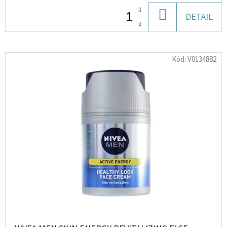
DO
DETAIL
D
KOŠÍKU
O
P
Kód:
V0134882
O
R
U
Č
U
J
E
M
E
LIQUID
DEKANG
BLUEBERRY