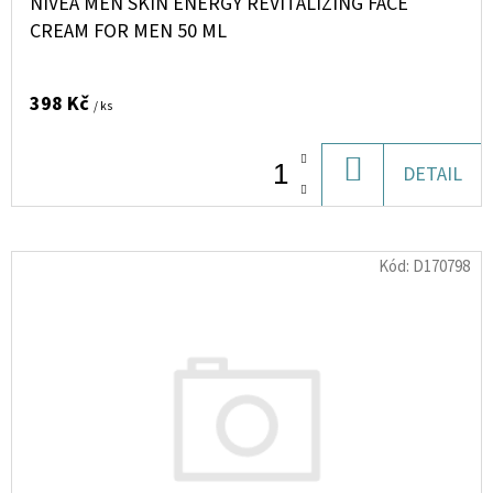
NIVEA MEN SKIN ENERGY REVITALIZING FACE
10
ML
CREAM FOR MEN 50 ML
6
MG
154
398 Kč
/ ks
Kč
DO
DETAIL
KOŠÍKU
Kód:
D170798