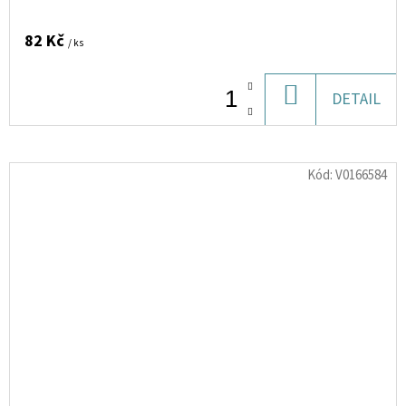
82 Kč
/ ks
DO
DETAIL
KOŠÍKU
Kód:
V0166584