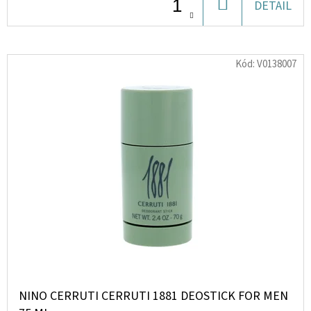
DO
DETAIL
KOŠÍKU
D
O
Kód:
V0138007
P
O
R
U
Č
U
J
E
M
E
AL
HARAMAIN
NINO CERRUTI CERRUTI 1881 DEOSTICK FOR MEN
AMBER