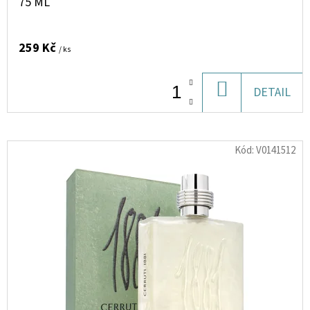
75 ML
OUD
TOBACCO
EDITION
EDP
259 Kč
/ ks
U
100ML
1
DO
DETAIL
026
Kč
KOŠÍKU
Kód:
V0141512