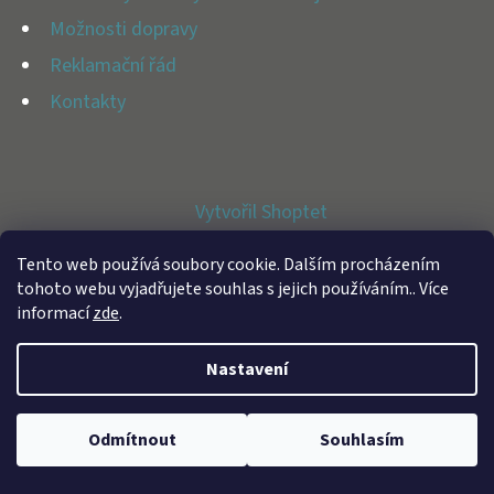
E
Možnosti dopravy
T
Reklamační řád
E
Kontakty
N
A
J
Vytvořil Shoptet
Í
Copyright 2026
BFAP STORE
. Všechna práva vyhrazena.
T
Tento web používá soubory cookie. Dalším procházením
tohoto webu vyjadřujete souhlas s jejich používáním.. Více
?
informací
zde
.
Nastavení
HLEDAT
Odmítnout
Souhlasím