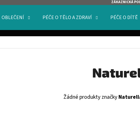
ZÁKAZNICKÁ PO
OBLEČENÍ
PÉČE O TĚLO A ZDRAVÍ
PÉČE O DÍTĚ
O POTŘEBUJETE NAJÍT?
HLEDAT
Nature
DOPORUČUJEME
Žádné produkty značky
Naturell