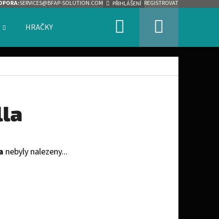
DPORA:
SERVICES@BFAP-SOLUTION.COM
REGISTROVAT
PŘIHLÁŠENÍ
Hledat
Nákupn
HRAČKY
ZNAČKY
košík
lla
a
nebyly nalezeny...
Následující