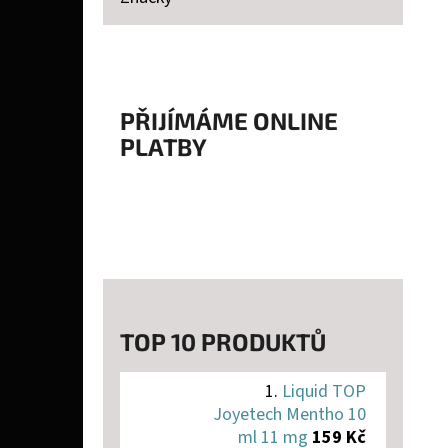
P
A
LIQUID TOP JOYETECH MENTHO 10 ML 11 MG
N
159 Kč
E
PŘIJÍMÁME ONLINE
PLATBY
L
TOP 10 PRODUKTŮ
Liquid TOP
Joyetech Mentho 10
ml 11 mg
159 Kč