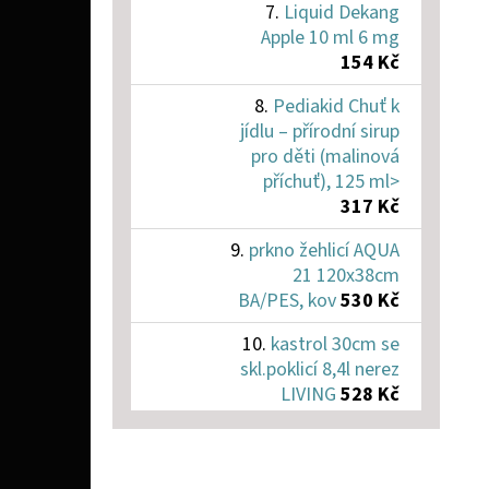
Liquid Dekang
Apple 10 ml 6 mg
154 Kč
Pediakid Chuť k
jídlu – přírodní sirup
pro děti (malinová
příchuť), 125 ml>
317 Kč
prkno žehlicí AQUA
21 120x38cm
BA/PES, kov
530 Kč
kastrol 30cm se
skl.poklicí 8,4l nerez
LIVING
528 Kč