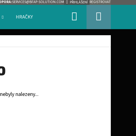
DPORA:
SERVICES@BFAP-SOLUTION.COM
REGISTROVAT
PŘIHLÁŠENÍ
Hledat
Nákupn
HRAČKY
ZNAČKY
košík
O
nebyly nalezeny...
Následující