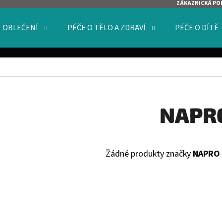
ZÁKAZNICKÁ PO
OBLEČENÍ
PÉČE O TĚLO A ZDRAVÍ
PÉČE O DÍTĚ
O POTŘEBUJETE NAJÍT?
HLEDAT
NAPR
DOPORUČUJEME
Žádné produkty značky
NAPRO