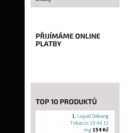
P
A
LIQUID DEKANG TOBACCO 10 ML 11 MG
N
154 Kč
E
PŘIJÍMÁME ONLINE
PLATBY
L
TOP 10 PRODUKTŮ
Liquid Dekang
Tobacco 10 ml 11
mg
154 Kč