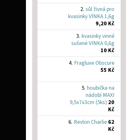
sůl živná pro
kvasinky VÍNKA 1,6g
9,20 Kč
kvasinky vinné
sušené VINKA 0,6g
10 Kč
Fragluxe Obscure
55 Kč
houbička na
nádobí MAXI
9,5x7x3cm (5ks)
20
Kč
Revlon Charlie
62
Kč