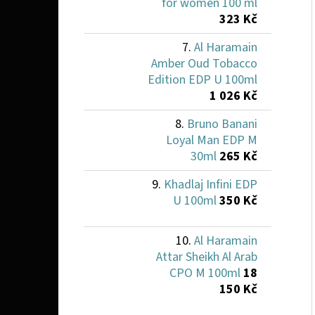
for women 100 ml
323 Kč
Al Haramain
Amber Oud Tobacco
Edition EDP U 100ml
1 026 Kč
Bruno Banani
Loyal Man EDP M
30ml
265 Kč
Khadlaj Infini EDP
U 100ml
350 Kč
Al Haramain
Attar Sheikh Al Arab
CPO M 100ml
18
150 Kč