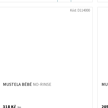
KOŠÍKU
Kód:
D114000
MUSTELA BÉBÉ
NO-RINSE
MU
318 Kč
20
/ ks