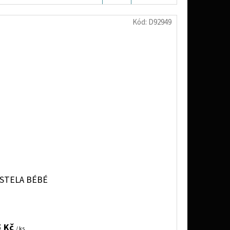
KOŠÍKU
Kód:
D92949
STELA BÉBÉ
5 Kč
/ ks