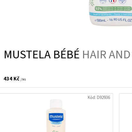
MUSTELA BÉBÉ
HAIR AND
434 Kč
/ ks
Kód:
D92936