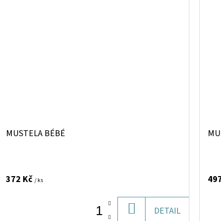
MUSTELA BÉBÉ
MU
372 Kč
49
/ ks
DO
DETAIL