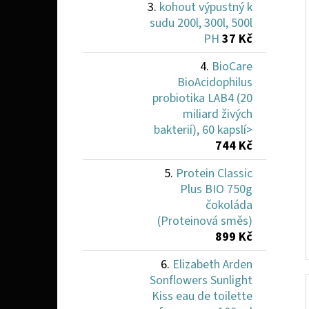
kohout výpustný k
sudu 200l, 300l, 500l
PH
37 Kč
BioCare
BioAcidophilus
probiotika LAB4 (20
miliard živých
bakterií), 60 kapslí>
744 Kč
Protein Classic
Plus BIO 750g
čokoláda
(Proteinová směs)
899 Kč
Elizabeth Arden
Sonflowers Sunlight
Kiss eau de toilette