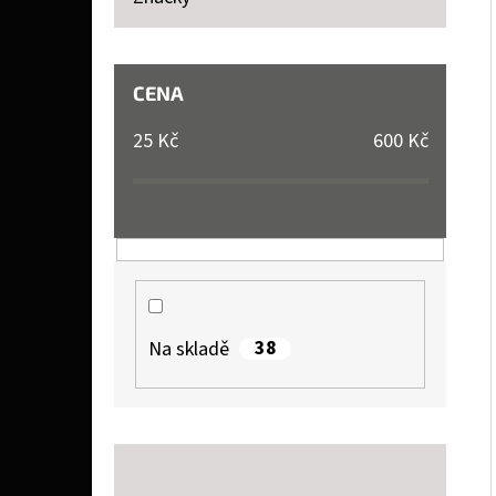
P
A
SOPHIE LA GIRAFE SOPHIE LA GIRAFE, TESTER
N
CENA
26 Kč
E
25
Kč
600
Kč
L
38
Na skladě