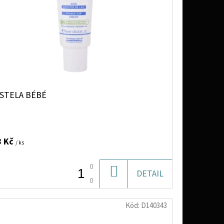
STELA BÉBÉ
8 Kč
/ ks
DO
DETAIL
KOŠÍKU
Kód:
D140343