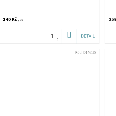
340 Kč
25
/ ks
DO
DETAIL
KOŠÍKU
Kód:
D146133