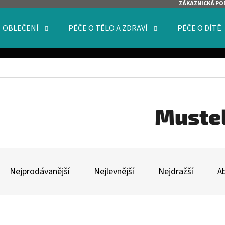
ZÁKAZNICKÁ PO
OBLEČENÍ
PÉČE O TĚLO A ZDRAVÍ
PÉČE O DÍTĚ
O POTŘEBUJETE NAJÍT?
HLEDAT
Muste
Ř
DOPORUČUJEME
A
Nejprodávanější
Nejlevnější
Nejdražší
A
Z
E
V
N