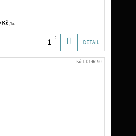
9 Kč
/ ks
DO
DETAIL
KOŠÍKU
Kód:
D146190