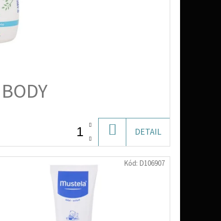
 BODY
DO
DETAIL
KOŠÍKU
Kód:
D106907