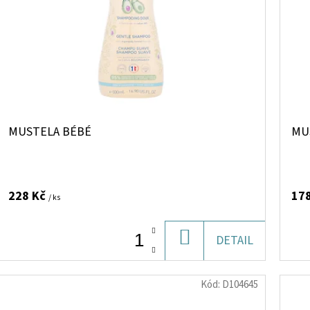
MUSTELA BÉBÉ
MU
228 Kč
17
/ ks
DO
DETAIL
KOŠÍKU
Kód:
D104645