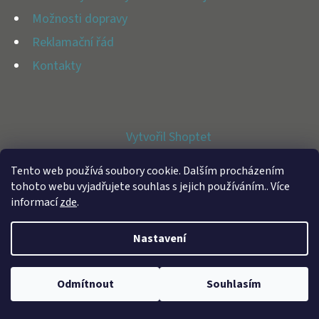
E
Možnosti dopravy
T
Reklamační řád
E
Kontakty
N
A
J
Vytvořil Shoptet
Í
Copyright 2026
BFAP STORE
. Všechna práva vyhrazena.
T
Tento web používá soubory cookie. Dalším procházením
tohoto webu vyjadřujete souhlas s jejich používáním.. Více
?
informací
zde
.
Nastavení
HLEDAT
Odmítnout
Souhlasím