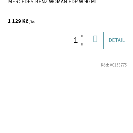
MERCEDES-BENZ WOMAN EDP W 90 ML
1 129 Kč
/ ks
DO
DETAIL
KOŠÍKU
Kód:
V0153775