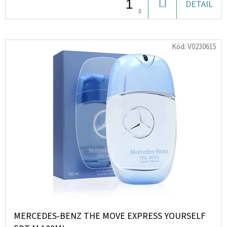
DO
DETAIL
KOŠÍKU
D
O
Kód:
V0230615
P
O
R
U
Č
U
J
E
M
E
PEDIAKID
CHUŤ
MERCEDES-BENZ THE MOVE EXPRESS YOURSELF
K