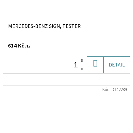
MERCEDES-BENZ SIGN, TESTER
614 Kč
/ ks
DO
DETAIL
KOŠÍKU
Kód:
D142289