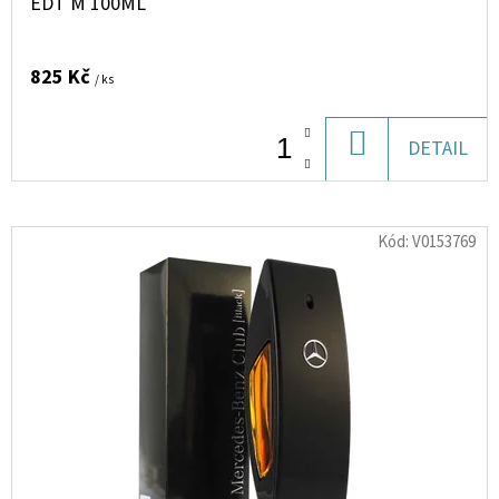
EDT M 100ML
JÍDLU
–
PŘÍRODNÍ
SIRUP
825 Kč
/ ks
PRO
DĚTI
(MALINOVÁ
PŘÍCHUŤ),
DO
DETAIL
125
ML>
KOŠÍKU
317
Kč
Kód:
V0153769