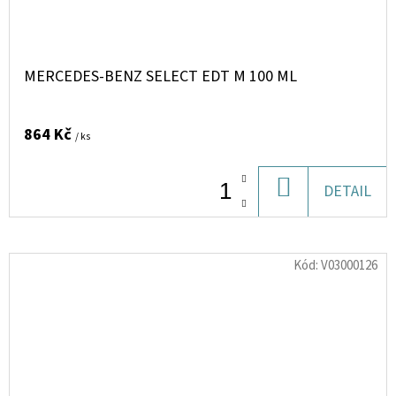
MERCEDES-BENZ SELECT EDT M 100 ML
864 Kč
/ ks
DO
DETAIL
KOŠÍKU
Kód:
V03000126