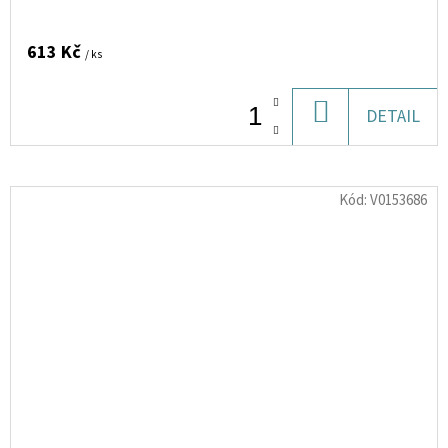
613 Kč
/ ks
DO
DETAIL
KOŠÍKU
Kód:
V0153686