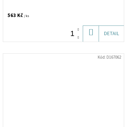
563 Kč
/ ks
DO
DETAIL
KOŠÍKU
Kód:
D167062