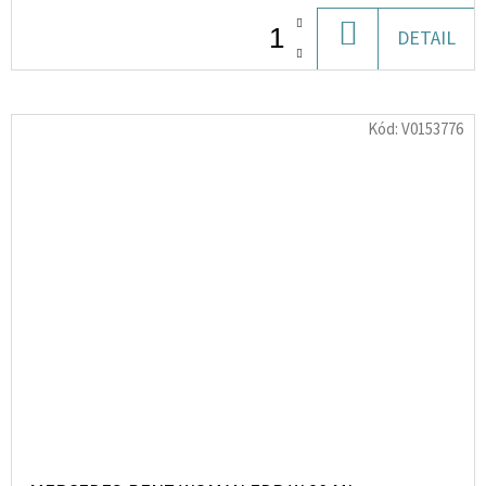
DO
DETAIL
KOŠÍKU
Kód:
V0153776