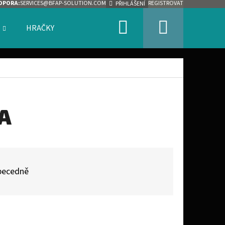
DPORA:
SERVICES@BFAP-SOLUTION.COM
REGISTROVAT
PŘIHLÁŠENÍ
Hledat
Nákupn
HRAČKY
ZNAČKY
košík
A
becedně
Následující