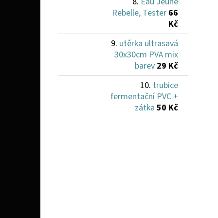
Eau Jeune
Rebelle, Tester
66
Kč
utěrka ultrasavá
30x30cm PVA mix
barev
29 Kč
trubice
fermentační PVC +
zátka
50 Kč