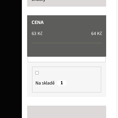
P
A
LIQUID DEKANG TOBACCO 10 ML 11 MG
N
CENA
154 Kč
E
63
Kč
64
Kč
L
1
Na skladě