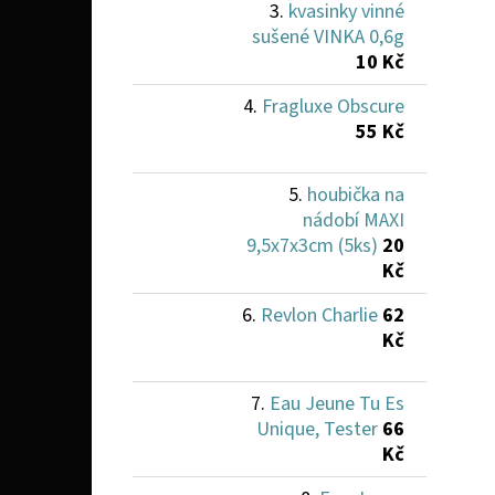
kvasinky vinné
sušené VINKA 0,6g
10 Kč
Fragluxe Obscure
55 Kč
houbička na
nádobí MAXI
9,5x7x3cm (5ks)
20
Kč
Revlon Charlie
62
Kč
Eau Jeune Tu Es
Unique, Tester
66
Kč