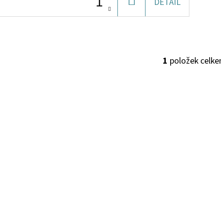
DO
DETAIL
KOŠÍKU
1
položek celk
O
V
L
Á
D
A
C
Í
P
R
V
K
Y