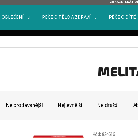
ZÁKAZNICKÁ PO
OBLEČENÍ
PÉČE O TĚLO A ZDRAVÍ
PÉČE O DÍTĚ
O POTŘEBUJETE NAJÍT?
HLEDAT
MELIT
Ř
DOPORUČUJEME
A
Nejprodávanější
Nejlevnější
Nejdražší
A
Z
E
V
N
Kód:
824616